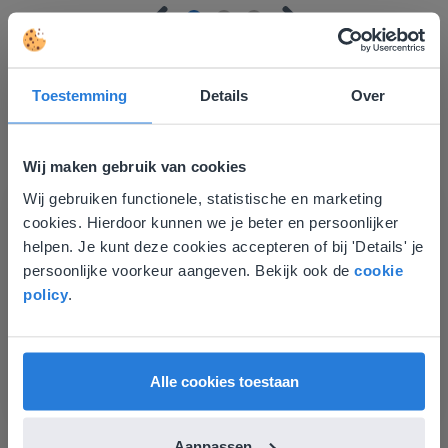
Toestemming
Details
Over
Ontdek meer
!
Wij maken gebruik van cookies
Groep 8, Blok 9, Week 3, Les 11
Wij gebruiken functionele, statistische en marketing
Deze website komt niet
cookies. Hierdoor kunnen we je beter en persoonlijker
overeen met je locatie
helpen. Je kunt deze cookies accepteren of bij 'Details' je
persoonlijke voorkeur aangeven. Bekijk ook de
cookie
Gezien je locatie, denken we dat je misschien
policy
.
liever naar de website voor English gaat. Hier
vind je regionale lescontent en prijzen.
English
Vlaanderen
Les
Alle cookies toestaan
Groep 8, Blok 9, Week 3,
Les 11
Aanpassen