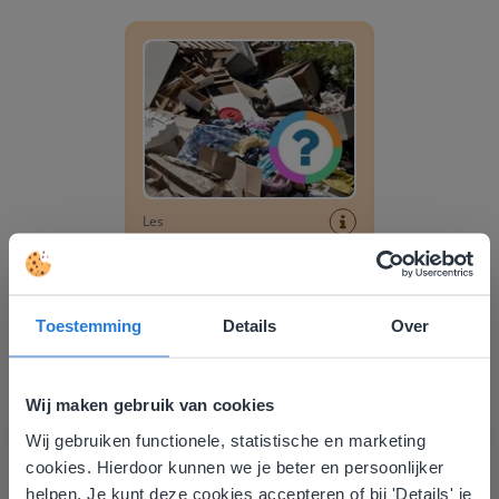
Klassenquiz: Woordenschat - Afval
Les
Klassenquiz:
Woordenschat - Afval
Toestemming
Details
Over
Visuele ondersteuning: woordstructuur kast
Wij maken gebruik van cookies
Wij gebruiken functionele, statistische en marketing
Deze website komt niet
cookies. Hierdoor kunnen we je beter en persoonlijker
overeen met je locatie
helpen. Je kunt deze cookies accepteren of bij 'Details' je