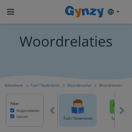
Woordrelaties
Bibliotheek
Taal / Nederlands
Woordenschat
Woordrelaties
Filter
Hulpmiddelen
Lessen
ntent
Rekenen & Wiskunde
Taal / Nederlands
Spelling