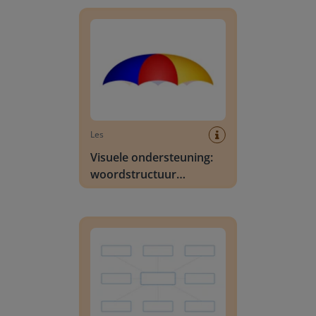
Visuele ondersteuning: woordstructuur parach
Les
Visuele ondersteuning:
woordstructuur
parachute
Visuele ondersteuning: woordstructuur web