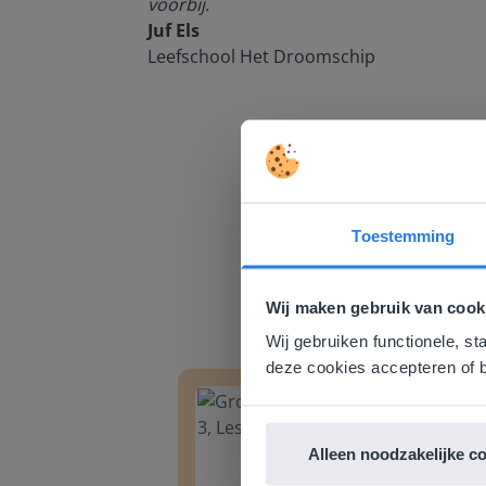
voorbij.
Juf Els
Leefschool Het Droomschip
Toestemming
Deze w
Gezien je
Wij maken gebruik van cook
English g
Wij gebruiken functionele, st
Groep 8, Blok 9, Week 3, Les 11
Groep
E
deze cookies accepteren of b
Alleen noodzakelijke c