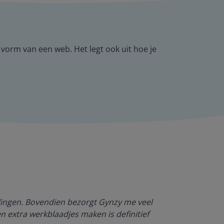
vorm van een web. Het legt ook uit hoe je
Dankzij Gynzy 
rlingen. Bovendien bezorgt Gynzy me veel
werktempo aa
en extra werkblaadjes maken is definitief
Juf Paulien