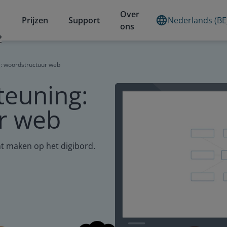
Over
Prijzen
Support
Nederlands (BE
ons
?
g: woordstructuur web
teuning:
r web
 maken op het digibord.