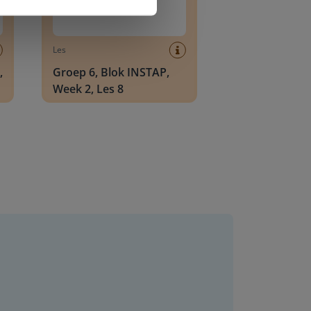
Les
,
Groep 6, Blok INSTAP,
Week 2, Les 8