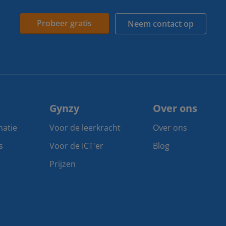
Probeer gratis
Neem contact op
Gynzy
Over ons
matie
Voor de leerkracht
Over ons
s
Voor de ICT'er
Blog
Prijzen