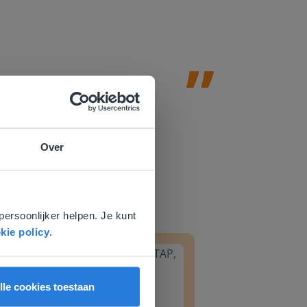
Leefschool H
Over
e
voor
persoonlijker helpen. Je kunt
8
Groep 6, Blok INSTAP, Week 2, Les 8
kie policy
.
lle cookies toestaan