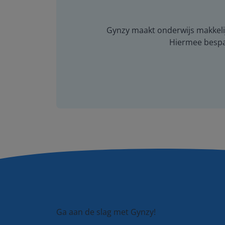
Gynzy maakt onderwijs makkelijk
Hiermee bespaar
Ga aan de slag met Gynzy!