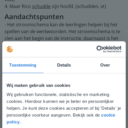
4. Maar Rico
schudde
zijn hoofd. (schudden, vt)
Aandachtspunten
- Het stroomschema kan de leerlingen helpen bij het
spellen van de werkwoorden. Het stroomschema is te
zien aan het begin van de instructie, daarnaast is het
ook onder diverse instructiepagina's te vinden. Schuif
daarvoor de pagina omlaag. Door de leerlingen een
eigen stroomschema te geven, kunnen zij zelf de
Toestemming
Details
Over
stappen zetten. Je vindt de stroomschema's om te
printen via deze link:
wandkaarten en stroomschema
spelling
Wij maken gebruik van cookies
- In deze instructieles is ervoor gekozen om enkel de
voltooid tegenwoordige tijd te gebruiken. De voltooid
Wij gebruiken functionele, statistische en marketing
Deze website komt niet
verleden tijd komt in deze instructieles niet aan bod.
cookies. Hierdoor kunnen we je beter en persoonlijker
overeen met je locatie
- De kans bestaat dat leerlingen de kofschipregel
helpen. Je kunt deze cookies accepteren of bij 'Details' je
verkeerd toepassen. Leerlingen kunnen de stam en ik-
persoonlijke voorkeur aangeven. Bekijk ook de
cookie
Gezien je locatie, denken we dat je misschien
vorm verwarren. Soms bekijken de leerlingen de
policy
.
liever naar de website voor English gaat. Hier
laatste letter van de ik-vorm, in plaats van de laatste