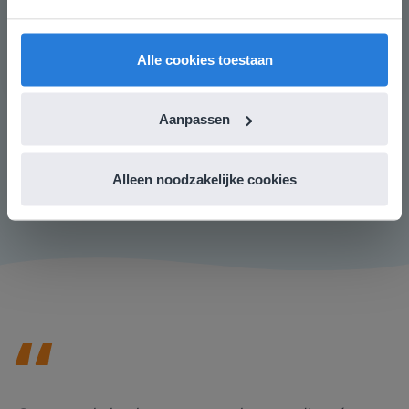
vind je regionale lescontent en prijzen.
letter van de stam. Voorbeeld: de ik-vorm van 'durven'
English
Vlaanderen
is 'durf'. Je hoort f. De f zit in 't kofschip-x, dus je schrijft
Alle cookies toestaan
t. In dat geval zou de leerling het voltooid deelwoord
onterecht met ~t schrijven. Leerlingen die dit lastig
vinden, kunnen als eerste stap het hele werkwoord
Aanpassen
opschrijven en vervolgens -en wegstrepen. Voorbeeld:
durven, durv. De v zit niet in 't kofschip-x, dus je schrijft
d.
Alleen noodzakelijke cookies