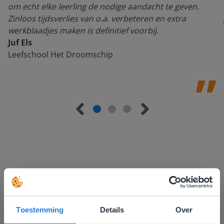
om echt elke leerling de nodige aandacht te geven.
Zinloos tijdsverlies van o.a. verbeteren en extra
werkblaadjes maken is definitief voorbij.
Juf Els
Leefschool Het Droomschip
Ontdek meer
!
Groep 8, Blok 9, Week 3, Les 11
Toestemming
Details
Over