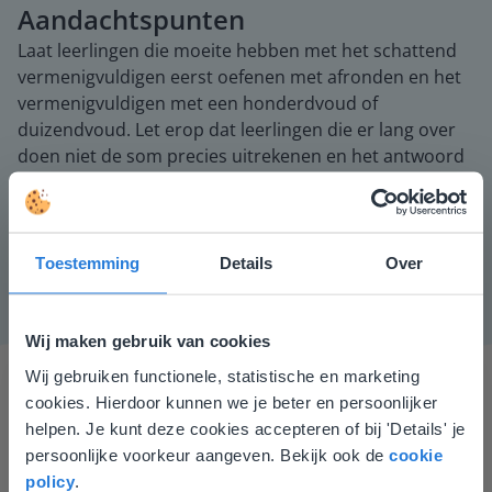
Aandachtspunten
Laat leerlingen die moeite hebben met het schattend
vermenigvuldigen eerst oefenen met afronden en het
vermenigvuldigen met een honderdvoud of
duizendvoud. Let erop dat leerlingen die er lang over
doen niet de som precies uitrekenen en het antwoord
afronden, maar juist de bedragen in de som afronden,
door steeds te vragen welke schatsom de leerling
gebruikt.
Toestemming
Details
Over
Wij maken gebruik van cookies
Wij gebruiken functionele, statistische en marketing
Deze website komt niet
cookies. Hierdoor kunnen we je beter en persoonlijker
overeen met je locatie
helpen. Je kunt deze cookies accepteren of bij 'Details' je
persoonlijke voorkeur aangeven. Bekijk ook de
cookie
Gezien je locatie, denken we dat je misschien
policy
.
liever naar de website voor English gaat. Hier