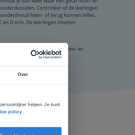
n, omdat je dan weet waar een getal hoort en
n honderdvouden. Controleer of de leerlingen
honderdvoud heen- of terug kunnen tellen.
 C en D erin. De leerlingen moeten
en nog extra oefenen met het heen- en
Over
e
voor
persoonlijker helpen. Je kunt
kie policy
.