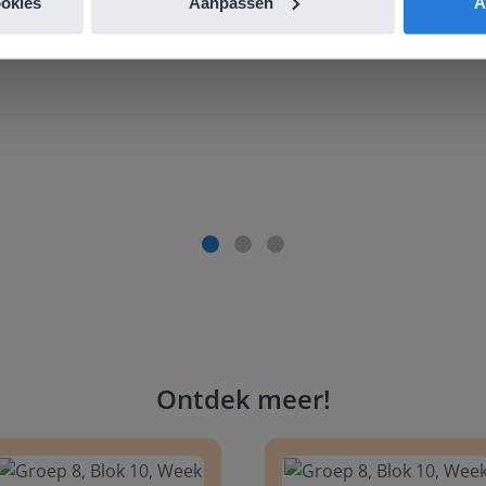
ookies
Aanpassen
A
ger én aantrekkelijker voor zowel de leerkracht als de lee
aandacht te geven. Zinloos tijdsverlies van o.a. verbeteren 
Ontdek meer
!
 8, Blok 10, Week 2, Les 6
Groep 8, Blok 10, Week 2, Les 