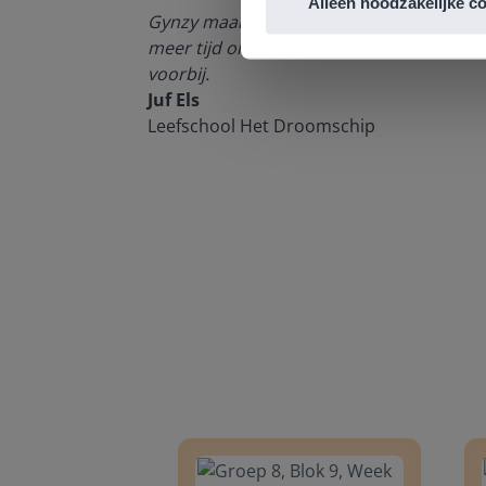
Alleen noodzakelijke c
enten kan
Gynzy maakt het lesgeven zoveel eenvoudi
meer tijd om echt elke leerling de nodige 
voorbij.
Juf Els
Leefschool Het Droomschip
Groep 8, Blok 9, Week 3, Les 11
Groep