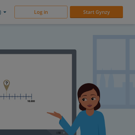
)
Log in
Start Gynzy