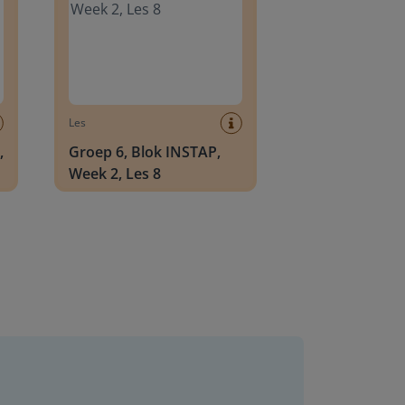
Les
,
Groep 6, Blok INSTAP,
Week 2, Les 8