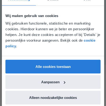
Aandachtspunten
Leerlingen die moeite hebben met het optellen,
kunnen gebruikmaken van MAB-materiaal. Laat hen
Wij maken gebruik van cookies
eerst het ene groepje blokjes tellen en daarna het
Wij gebruiken functionele, statistische en marketing
Deze website komt niet
andere groepje verder tellen.
cookies. Hierdoor kunnen we je beter en persoonlijker
Instructiemateriaal
overeen met je locatie
helpen. Je kunt deze cookies accepteren of bij 'Details' je
persoonlijke voorkeur aangeven. Bekijk ook de
cookie
Getalkaartjes tot en met 10.
Gezien je locatie, denken we dat je misschien
policy
.
liever naar de website voor English gaat. Hier
vind je regionale lescontent en prijzen.
English
Vlaanderen
Alle cookies toestaan
Aanpassen
Alleen noodzakelijke cookies
Gynzy maakt het lesgeven zoveel eenvoudiger én