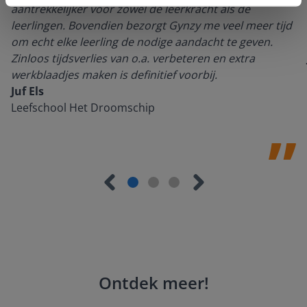
aantrekkelijker voor zowel de leerkracht als de
leerlingen. Bovendien bezorgt Gynzy me veel meer tijd
om echt elke leerling de nodige aandacht te geven.
Zinloos tijdsverlies van o.a. verbeteren en extra
werkblaadjes maken is definitief voorbij.
Juf Els
Leefschool Het Droomschip
Ontdek meer
!
Groep 8, Blok 9, Week 3, Les 11