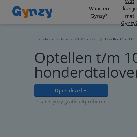
Wat
Waarom
kun je
Gynzy?
met
Gynzy
Bibliotheek
Rekenen & Wiskunde
Optellen t/m 1000 
Optellen t/m 1
honderdtalover
Open deze les
Je kan Gynzy gratis uitproberen.