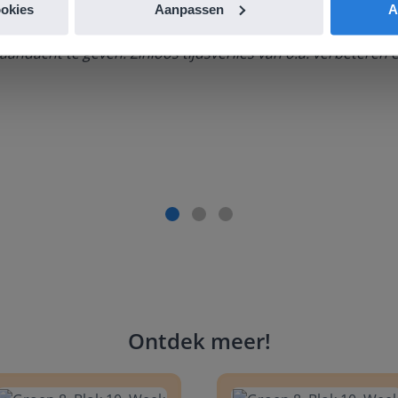
ookies
Aanpassen
A
ger én aantrekkelijker voor zowel de leerkracht als de lee
aandacht te geven. Zinloos tijdsverlies van o.a. verbeteren 
Ontdek meer
!
 8, Blok 10, Week 2, Les 6
Groep 8, Blok 10, Week 2, Les 