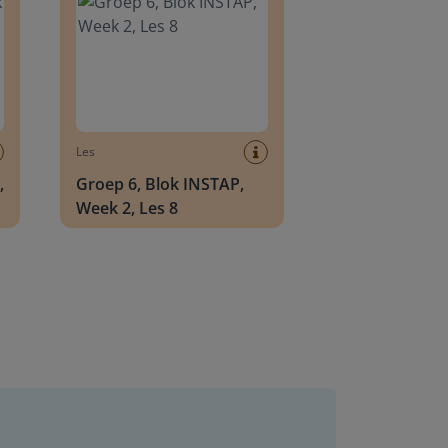
Les
,
Groep 6, Blok INSTAP,
Week 2, Les 8