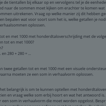
e de tientallen bij elkaar op en vervolgens tel je de eenheden
goed naar de sommen moet kijken om erachter te komen wat 
sommen uitrekenen. Vraag op welke manier zij dit hebben geda
ngen bepalen wat voor soort som het is, welke getallen je n
lf verhaalsommen oplossen.
 tot en met 1000 met honderdtaloverschrijding met de volg
en tot en met 1000?
n?
 en 280 + 280 = ...
an twee getallen tot en met 1000 met een visuele ondersteu
 Daarna moeten ze een som in verhaalvorm oplossen.
het belangrijk is om te kunnen optellen met honderdtalover
 zien en vraag welke som erbij hoort en wat het antwoord is.
 er een som in verhaalvorm die moet worden opgelost. Besp