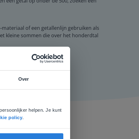
jven een getal op onder de 500, zoeken een
teriaal of een getallenlijn gebruiken als
met kleine sommen die over het honderdtal
.
Over
e
voor
persoonlijker helpen. Je kunt
kie policy
.