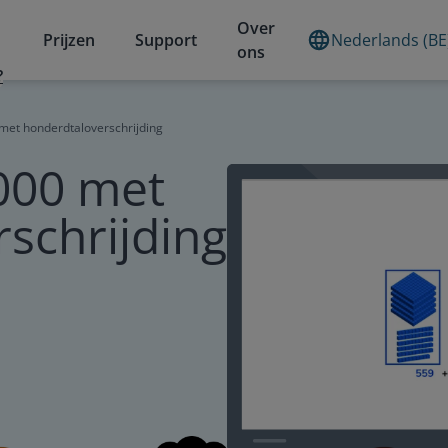
Over
Prijzen
Support
Nederlands (BE
ons
?
met honderdtaloverschrijding
000 met
schrijding