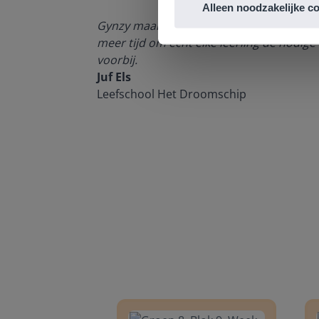
Alleen noodzakelijke c
enten kan
Gynzy maakt het lesgeven zoveel eenvoudi
meer tijd om echt elke leerling de nodige 
voorbij.
Juf Els
Leefschool Het Droomschip
Groep 8, Blok 9, Week 3, Les 11
Groep