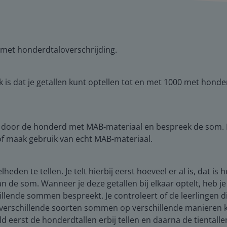
0 met honderdtaloverschrijding.
k is dat je getallen kunt optellen tot en met 1000 met honde
 door de honderd met MAB-materiaal en bespreek de som. 
of maak gebruik van echt MAB-materiaal.
eden te tellen. Je telt hierbij eerst hoeveel er al is, dat is 
an de som. Wanneer je deze getallen bij elkaar optelt, heb je
illende sommen bespreekt. Je controleert of de leerlingen di
de verschillende soorten sommen op verschillende manieren ku
d eerst de honderdtallen erbij tellen en daarna de tientall