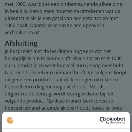
met 1000, waarbij er een ondersteunende afbeelding
in beeld is. Vervolgens moeten ze uitrekenen wat de
uitkomst is als je een getal van een getal tot en met
1000 haalt. Daarna rekenen ze een opgave in
verhaalvorm uit.
Afsluiting
Je bespreekt met de leerlingen nog eens dat het
belangrijk is om te kunnen aftrekken tot en met 1000
euro, omdat je zo weet hoeveel euro je nog over hebt.
Laat zien hoeveel euro iemand heeft. Vervolgens koopt
diegene een product. Laat de leerlingen uitrekenen
hoeveel euro diegene nog overhoudt. Met dit
uitgerekende bedrag wordt doorgerekend bij het
volgende product. Op deze manier berekenen ze
hoeveel iemand uiteindelijk overhoudt nadat er twee
producten zijn gekocht.
Aandachtspunten