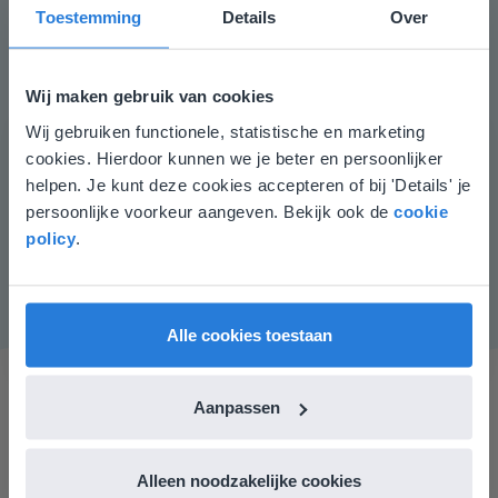
Leerlingen die moeite hebben met het aftrekken van
Toestemming
Details
Over
geldbedragen tot en met 1000 euro, kunnen
gebruikmaken van een geldbakje. Laat hen eerst een
geldbedrag neerleggen tot en met 1000 euro. Haal een
Wij maken gebruik van cookies
aantal briefjes of muntgeld weg en vraag hoeveel geld
Wij gebruiken functionele, statistische en marketing
Deze website komt niet
er nog ligt.
cookies. Hierdoor kunnen we je beter en persoonlijker
Instructiemateriaal
overeen met je locatie
helpen. Je kunt deze cookies accepteren of bij 'Details' je
Een geldbakje met muntstukken van 1 en 2 euro en
persoonlijke voorkeur aangeven. Bekijk ook de
cookie
Gezien je locatie, denken we dat je misschien
briefgeld van 5, 10, 20, 50, 100, 200 en 500 euro.
policy
.
liever naar de website voor English gaat. Hier
vind je regionale lescontent en prijzen.
English
Vlaanderen
Alle cookies toestaan
Aanpassen
Alleen noodzakelijke cookies