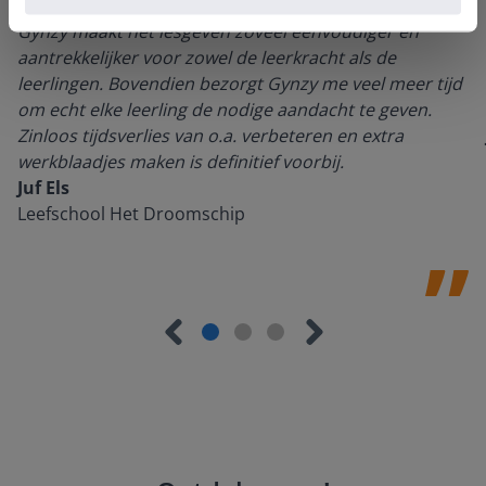
Gynzy maakt het lesgeven zoveel eenvoudiger én
aantrekkelijker voor zowel de leerkracht als de
leerlingen. Bovendien bezorgt Gynzy me veel meer tijd
om echt elke leerling de nodige aandacht te geven.
Zinloos tijdsverlies van o.a. verbeteren en extra
werkblaadjes maken is definitief voorbij.
Juf Els
Leefschool Het Droomschip