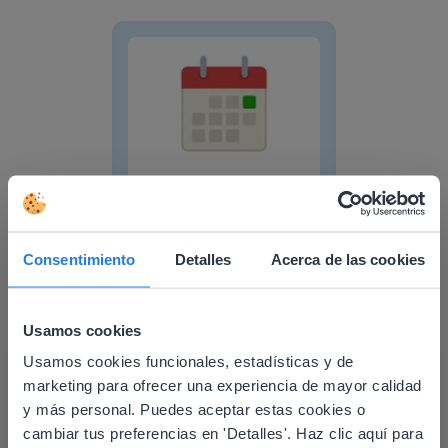
Calendario
Herramienta
Calendario
Consentimiento
Detalles
Acerca de las cookies
Marco de respuestas
Usamos cookies
Usamos cookies funcionales, estadísticas y de
This website doesn't match
marketing para ofrecer una experiencia de mayor calidad
your location
y más personal. Puedes aceptar estas cookies o
cambiar tus preferencias en 'Detalles'. Haz clic aquí para
Based on your location, we think you might