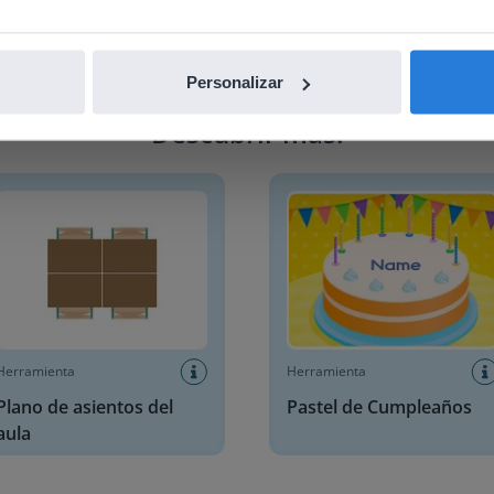
Personalizar
Descubrir más
!
 de asientos del aula
Pastel de Cumpleaños
Herramienta
Herramienta
Plano de asientos del
Pastel de Cumpleaños
aula