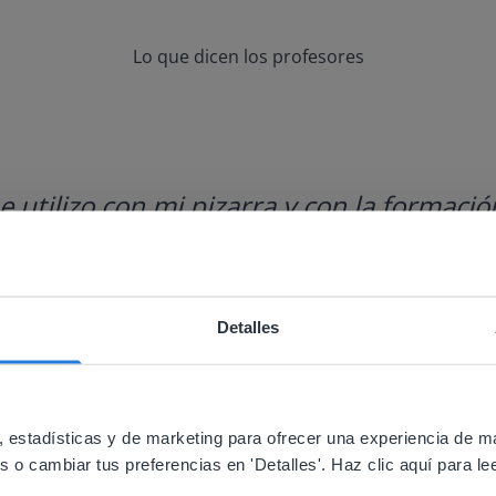
Lo que dicen los profesores
utilizo con mi pizarra y con la formación
Detalles
ebsite doesn't match your location
your location, we think you might prefer to visit our English
'll find regional content and pricing.
 estadísticas y de marketing para ofrecer una experiencia de m
o cambiar tus preferencias en 'Detalles'. Haz clic aquí para lee
nglish
Español