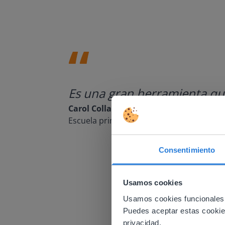
Es una gran herramienta que 
Carol Collack
Escuela primaria Frank Kim, Nevada
Consentimiento
This w
Usamos cookies
Based on 
There you
Usamos cookies funcionales,
Puedes aceptar estas cookies 
E
privacidad.