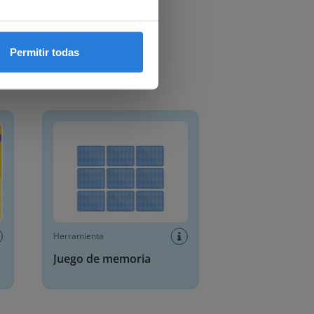
Permitir todas
Juego de memoria
Herramienta
Juego de memoria