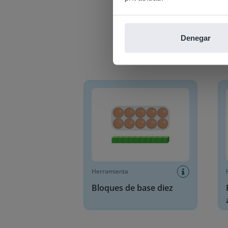
Denegar
Bloques de base diez
Plano
Herramienta
Bloques de base diez