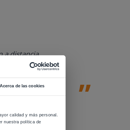
Gynzy es
 a distancia.
Gynzy ayu
basadas e
fomentan 
Acerca de las cookies
Amy Johnson
2nd & Profeso
 website.
ayor calidad y más personal.
r nuestra política de