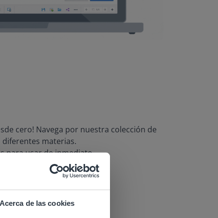
sde cero! Navega por nuestra colección de
n diferentes materias.
os para usar de inmediato
cio y hazlo tuyo
Acerca de las cookies