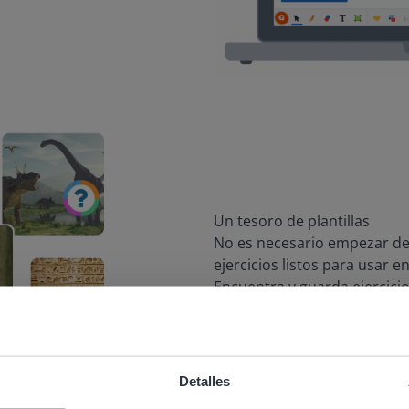
Un tesoro de plantillas
No es necesario empezar de
ejercicios listos para usar e
Encuentra y guarda ejercici
Personaliza cualquier ejerci
Explorar cuestionarios
Detalles