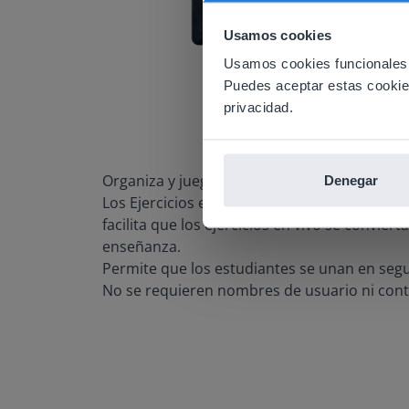
This w
Usamos cookies
Based on 
There you
Usamos cookies funcionales,
Puedes aceptar estas cookies 
E
privacidad.
Organiza y juega durante todo el día
Denegar
Los Ejercicios están integrados perfectamen
facilita que los ejercicios en vivo se convier
enseñanza.
Permite que los estudiantes se unan en se
No se requieren nombres de usuario ni con