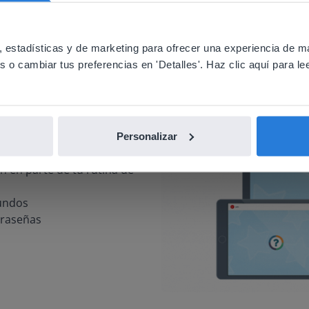
ebsite doesn't match your location
your location, we think you might prefer to visit our English
'll find regional content and pricing.
 estadísticas y de marketing para ofrecer una experiencia de m
o cambiar tus preferencias en 'Detalles'. Haz clic aquí para lee
nglish
Español
Personalizar
te dentro de Gynzy, lo que
tan en parte de tu rutina de
gundos
traseñas