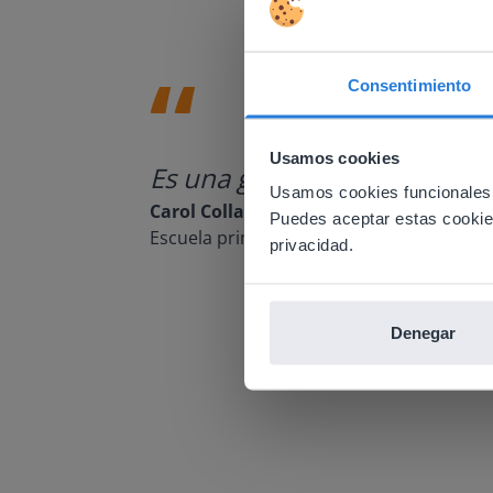
Consentimiento
This w
Usamos cookies
Based on 
Es una gran herramienta que 
There you
Usamos cookies funcionales,
Carol Collack
Puedes aceptar estas cookies 
E
Escuela primaria Frank Kim, Nevada
privacidad.
Denegar