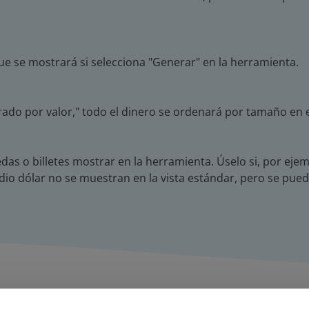
que se mostrará si selecciona "Generar" en la herramienta.
nerado por valor," todo el dinero se ordenará por tamaño en
as o billetes mostrar en la herramienta. Úselo si, por ejem
dio dólar no se muestran en la vista estándar, pero se puede