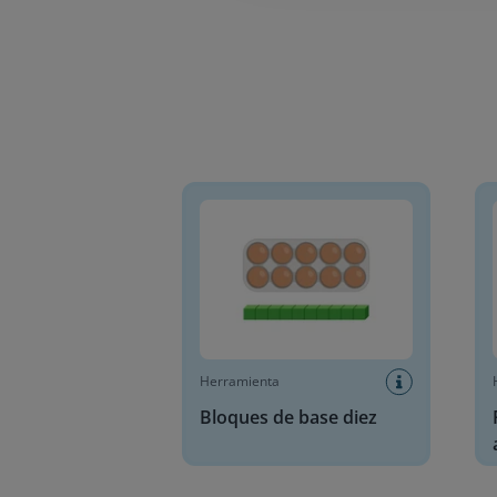
Bloques de base diez
Plano
Herramienta
Bloques de base diez