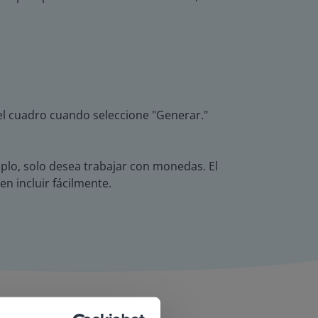
 el cuadro cuando seleccione "Generar."
plo, solo desea trabajar con monedas. El
n incluir fácilmente.