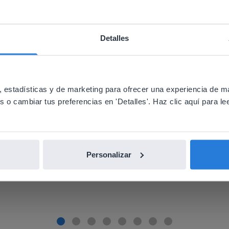
Lo que dicen los profesores
Detalles
ebsite doesn't match your location
your location, we think you might prefer to visit our English
utilizo con mi pizarra y con la formación
'll find regional content and pricing.
 estadísticas y de marketing para ofrecer una experiencia de m
o cambiar tus preferencias en 'Detalles'. Haz clic aquí para lee
nglish
Español
Personalizar