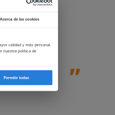
Acerca de las cookies
 website.
 a distancia.
Gynzy es
ayor calidad y más personal.
Gynzy ayu
r nuestra política de
basadas e
fomentan 
Amy Johnson
Permitir todas
2nd & Profeso