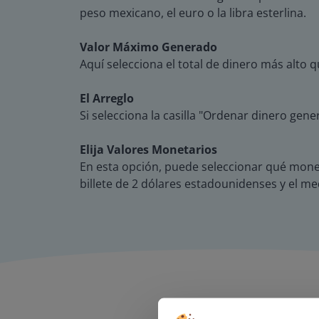
peso mexicano, el euro o la libra esterlina.
Valor Máximo Generado
Aquí selecciona el total de dinero más alto 
El Arreglo
Si selecciona la casilla "Ordenar dinero ge
Elija Valores Monetarios
En esta opción, puede seleccionar qué moned
billete de 2 dólares estadounidenses y el me