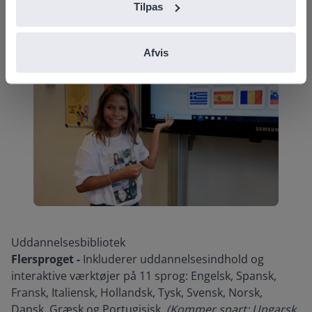
Tilpas
Afvis
Uddannelsesbibliotek
Flersproget -
Inkluderer uddannelsesindhold og
interaktive værktøjer på 11 sprog: Engelsk, Spansk,
Fransk, Italiensk, Hollandsk, Tysk, Svensk, Norsk,
Dansk, Græsk og Portugisisk.
(Kommer snart: Ungarsk,