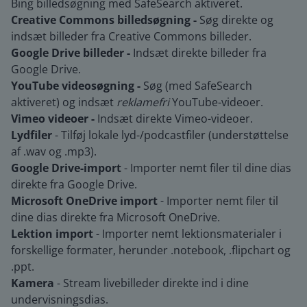
Bing billedsøgning med SafeSearch aktiveret.
Creative Commons billedsøgning -
Søg direkte og
indsæt billeder fra Creative Commons billeder.
Google Drive billeder -
Indsæt direkte billeder fra
Google Drive.
YouTube videosøgning -
Søg (med SafeSearch
aktiveret) og indsæt
reklamefri
YouTube-videoer.
Vimeo videoer -
Indsæt direkte Vimeo-videoer.
Lydfiler
- Tilføj lokale lyd-/podcastfiler (understøttelse
af .wav og .mp3).
Google Drive-import
- Importer nemt filer til dine dias
direkte fra Google Drive.
Microsoft OneDrive import
- Importer nemt filer til
dine dias direkte fra Microsoft OneDrive.
Lektion import
- Importer nemt lektionsmaterialer i
forskellige formater, herunder .notebook, .flipchart og
.ppt.
Kamera
-
Stream livebilleder direkte ind i dine
undervisningsdias.