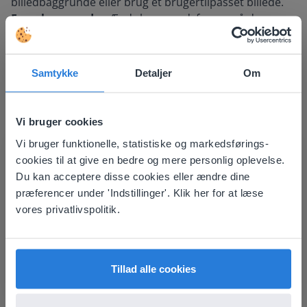
billedbaggrunde eller brug et brugertilpasset billede.
Farvebaggrunde -
Ændr baggrundsfarven på den
digitale tavle.
Layouts
- Vælg mellem 8 nyttige layouts til at
strukturere information.
Samtykke
Detaljer
Om
Egne baggrunde
- Brug ethvert billede som baggrund.
Vi bruger cookies
Vi bruger funktionelle, statistiske og markedsførings-
This website doesn't match
cookies til at give en bedre og mere personlig oplevelse.
your location
Du kan acceptere disse cookies eller ændre dine
præferencer under 'Indstillinger'. Klik her for at læse
Based on your location, we think you might
vores privatlivspolitik.
prefer to visit our English website. There you'll
find regional content and pricing.
English
Dansk
Tillad alle cookies