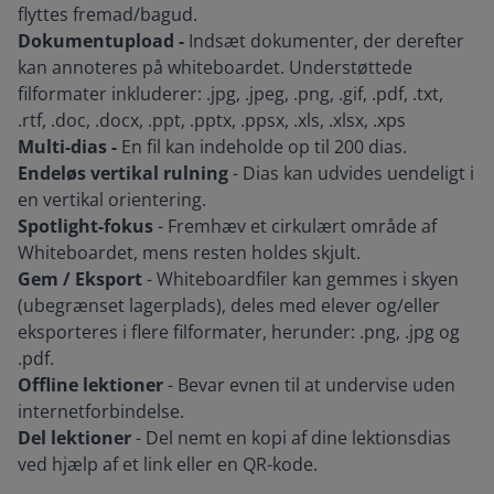
flyttes fremad/bagud.
Dokumentupload -
Indsæt dokumenter, der derefter
kan annoteres på whiteboardet. Understøttede
filformater inkluderer: .jpg, .jpeg, .png, .gif, .pdf, .txt,
.rtf, .doc, .docx, .ppt, .pptx, .ppsx, .xls, .xlsx, .xps
Multi-dias -
En fil kan indeholde op til 200 dias.
Endeløs vertikal rulning
- Dias kan udvides uendeligt i
en vertikal orientering.
Spotlight-fokus
- Fremhæv et cirkulært område af
Whiteboardet, mens resten holdes skjult.
Gem / Eksport
- Whiteboardfiler kan gemmes i skyen
(ubegrænset lagerplads), deles med elever og/eller
eksporteres i flere filformater, herunder: .png, .jpg og
.pdf.
Offline lektioner
- Bevar evnen til at undervise uden
internetforbindelse.
Del lektioner
- Del nemt en kopi af dine lektionsdias
ved hjælp af et link eller en QR-kode.