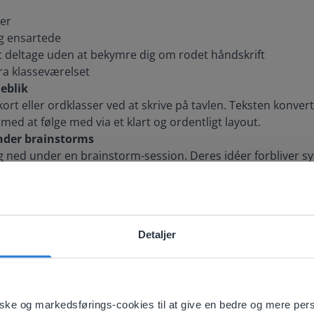
ner
g ensartede
at deltage uden at bekymre dig om rodet håndskrift
ra klasseværelset
jeblik
rt eller ordklasser ved at skrive på tavlen. Teksten konv
 med at følge med via et klart og ordentligt layout.
under brainstorms
ag ned under en brainstorm-session. Deres idéer forbliver sy
at bygge videre på dem gennem hele lektionen.
v undervisning
er problemfrit med dit interaktive whiteboard. Det er perfe
nger og aktiviteter, der inkluderer input fra elever. Du skri
Detaljer
ktion i gang.
ebsite doesn't match your location
your location, we think you might prefer to visit our English
'll find regional content and pricing.
stiske og markedsførings-cookies til at give en bedre og mere per