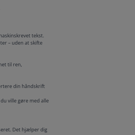
e
 maskinskrevet tekst.
er – uden at skifte
t til ren,
ertere din håndskrift
du ville gøre med alle
eret. Det hjælper dig