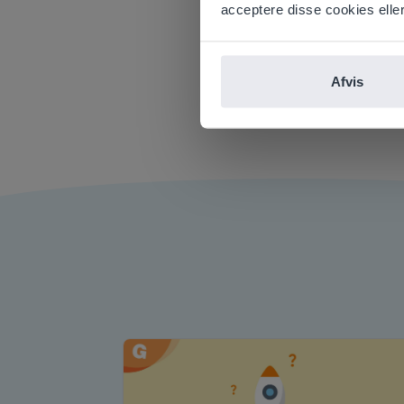
Om forfatter
E
acceptere disse cookies eller 
Michael
lektion
Afvis
vandt s