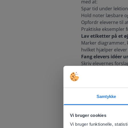
med at:
Spar tid under lektio
Hold noter læsbare o
Opfordr eleverne til 
Praktiske eksempler f
Lav etiketter på et ø
Marker diagrammer, ko
hvilket hjælper elever
Fang elevers idéer 
Skriv elevernes forsl
hvilket gør det nemt 
Designet til interakti
Denne funktion funger
forklaringer, anmærkni
Samtykke
så du kan holde din le
This w
Based on 
Vi bruger cookies
There you
Vi bruger funktionelle, stati