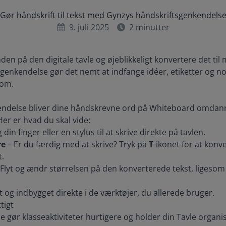
Gør håndskrift til tekst med Gynzys håndskriftsgenkendels
9. juli 2025
2
minutter
den på den digitale tavle og øjeblikkeligt konvertere det til
genkendelse gør det nemt at indfange idéer, etiketter og not
 om.
ndelse bliver dine håndskrevne ord på Whiteboard omdanne
Her er hvad du skal vide:
 din finger eller en stylus til at skrive direkte på tavlen.
re
– Er du færdig med at skrive? Tryk på
T
-ikonet for at konv
t.
Flyt og ændr størrelsen på den konverterede tekst, ligesom 
ivt og indbygget direkte i de værktøjer, du allerede bruger.
tigt
 gør klasseaktiviteter hurtigere og holder din Tavle organis