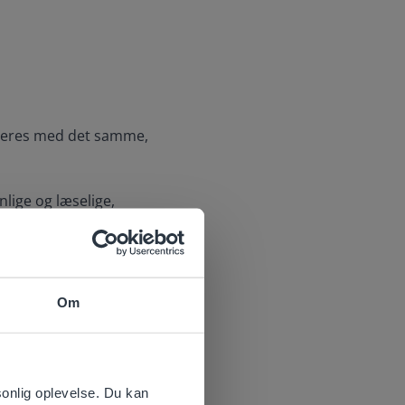
erteres med det samme,
nlige og læselige,
kt til spontane
ver, Gynzy indtaster -
Om
 website.
sonlig oplevelse. Du kan