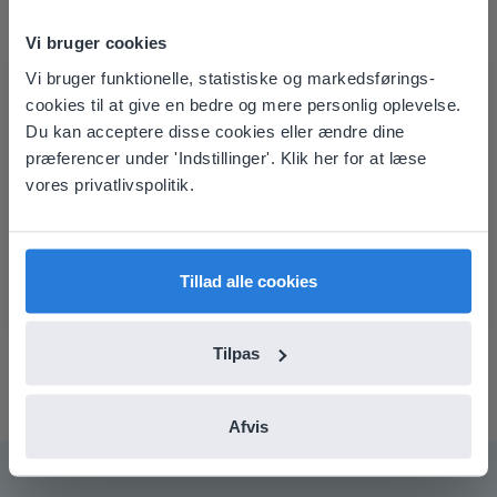
Vi bruger cookies
Om forfatteren
Michael Lambarena
Vi bruger funktionelle, statistiske og markedsførings-
This website doesn't match
cookies til at give en bedre og mere personlig oplevelse.
Michael er en sprogentusiast, hvis
your location
Du kan acceptere disse cookies eller ændre dine
yndlingsindhold fra Gynzy
præferencer under 'Indstillinger'. Klik her for at læse
Based on your location, we think you might
inkluderer lektioner i
vores privatlivspolitik.
prefer to visit our English website. There you'll
bogstavdannelse og
find regional content and pricing.
håndskriftsøvelser. Sjovt faktum:
English
Dansk
han vandt sin grundskole
Tillad alle cookies
stavekonkurrence med ordet
'Galilean'!
Tilpas
Afvis