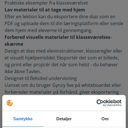
Praktiske eksempler fra klasseværelset
Lav materialer til at tage med hjem
Efter en lektion kan du eksportere dine dias som en
PDF og uploade dem til din læringsplatform eller sende
dem hjem med eleverne til gennemgang.
Forbered visuelle materialer til klasseværelses-
skærme
Design et dias med elevinstruktioner, klasseregler eller
et visuelt hjælpemiddel. Eksportér det som et billede,
og print eller projicér det når som helst - du behøver
ikke åbne Tavlen.
Designet til fleksibel undervisning
Uanset om du bruger Gynzy live på whiteboardet eller
forbereder materialer på forhånd, giver eksportering
dig flere måder at genbruge og dele dit arbejde på. Det
er endnu et skridt i at gøre undervisning med Gynzy
nemmere og mere alsidig.
Samtykke
Detaljer
Om