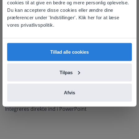
cookies til at give en bedre og mere personlig oplevelse.
your location
Du kan acceptere disse cookies eller ændre dine
præferencer under 'Indstillinger'. Klik her for at læse
Based on your location, we think you might
vores privatlivspolitik.
prefer to visit our English website. There you'll
find regional content and pricing.
English
Dansk
Tillad alle cookies
Tilpas
Afvis
Styrker:
Integreres direkte ind i PowerPoint