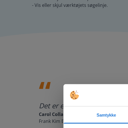
- Vis eller skjul værktøjets søgelinje.
Det er et supergodt værktøj
Carol Collack
Samtykke
Frank Kim Elementary, Nevada
This w