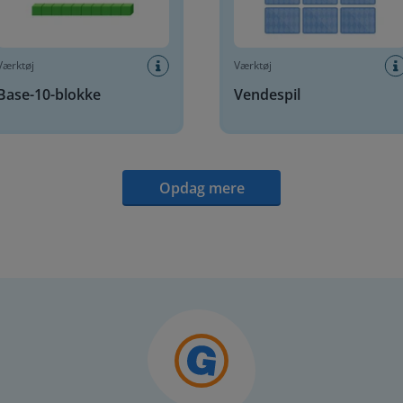
Værktøj
Værktøj
Base-10-blokke
Vendespil
Opdag mere