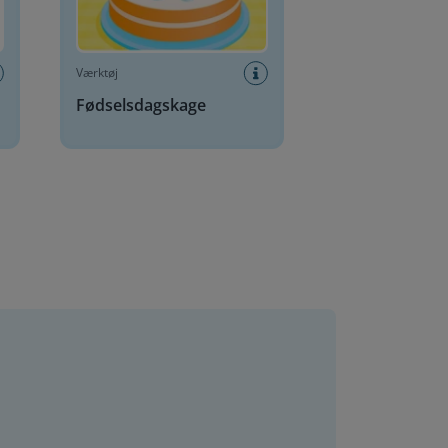
Værktøj
Fødselsdagskage