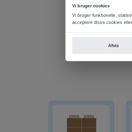
Based on 
Vi bruger cookies
There you
Vi bruger funktionelle, stati
E
acceptere disse cookies eller 
Afvis
Klassens siddeplan
Base-