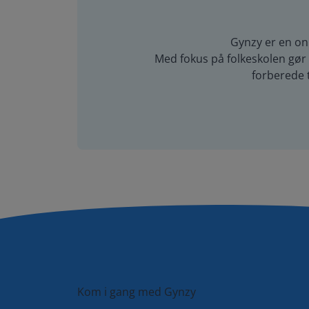
Gynzy er en on
Med fokus på folkeskolen gør G
forberede 
Kom i gang med Gynzy