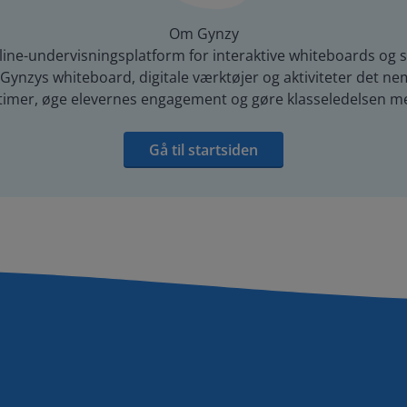
Om Gynzy
line-undervisningsplatform for interaktive whiteboards og s
ynzys whiteboard, digitale værktøjer og aktiviteter det nem
timer, øge elevernes engagement og gøre klasseledelsen mer
Gå til startsiden