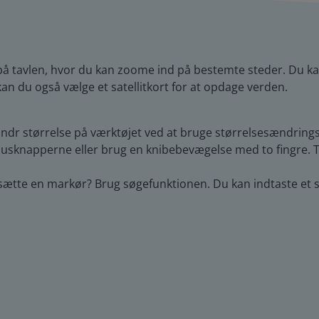
t på tavlen, hvor du kan zoome ind på bestemte steder. Du k
n du også vælge et satellitkort for at opdage verden.
. Ændr størrelse på værktøjet ved at bruge størrelsesændring
nusknapperne eller brug en knibebevægelse med to fingre. T
 sætte en markør? Brug søgefunktionen. Du kan indtaste et s