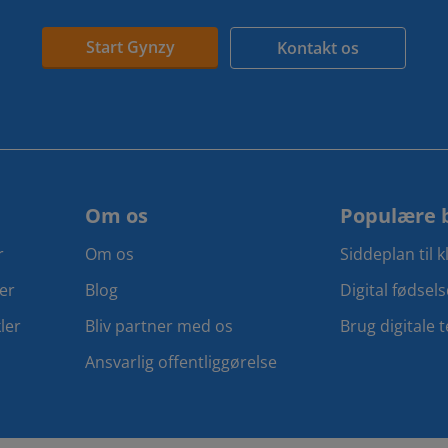
Start Gynzy
Kontakt os
Om os
Populære 
r
Om os
Siddeplan til 
er
Blog
Digital fødsel
ler
Bliv partner med os
Brug digitale 
Ansvarlig offentliggørelse