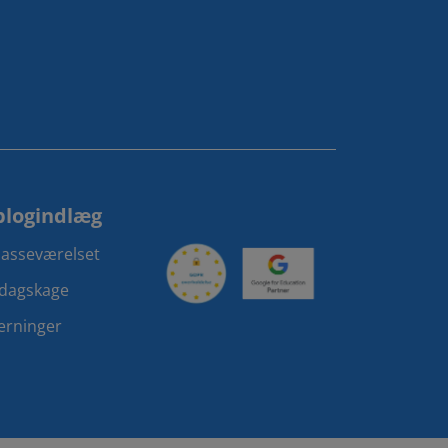
blogindlæg
klasseværelset
sdagskage
terninger