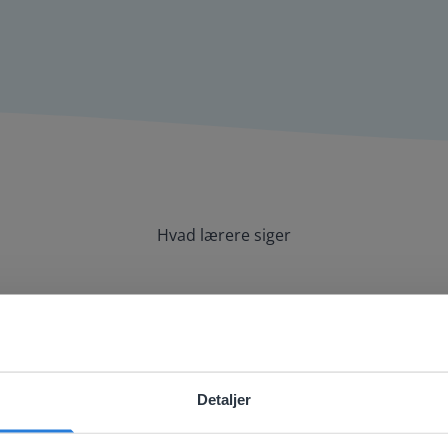
Hvad lærere siger
 at bruge sammen med mit whiteboard og
Detaljer
ebsite doesn't match your location