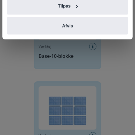
Tilpas
Afvis
Værktøj
Base-10-blokke
Vendespil