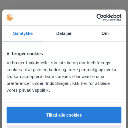
Opdag mere
!
Klassens siddeplan
Samtykke
Detaljer
Om
Vi bruger cookies
Vi bruger funktionelle, statistiske og markedsførings-
This website doesn't match
cookies til at give en bedre og mere personlig oplevelse.
your location
Du kan acceptere disse cookies eller ændre dine
præferencer under 'Indstillinger'. Klik her for at læse
Based on your location, we think you might
Værktøj
vores privatlivspolitik.
prefer to visit our English website. There you'll
Klassens siddeplan
find regional content and pricing.
English
Dansk
Tillad alle cookies
Base-10-blokke