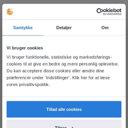
Opdag mere
!
Klassens siddeplan
Samtykke
Detaljer
Om
Vi bruger cookies
Vi bruger funktionelle, statistiske og markedsførings-
This website doesn't match
cookies til at give en bedre og mere personlig oplevelse.
your location
Du kan acceptere disse cookies eller ændre dine
Værktøj
præferencer under 'Indstillinger'. Klik her for at læse
Based on your location, we think you might
vores privatlivspolitik.
Klassens siddeplan
prefer to visit our English website. There you'll
find regional content and pricing.
English
Dansk
Base-10-blokke
Tillad alle cookies
Tilpas