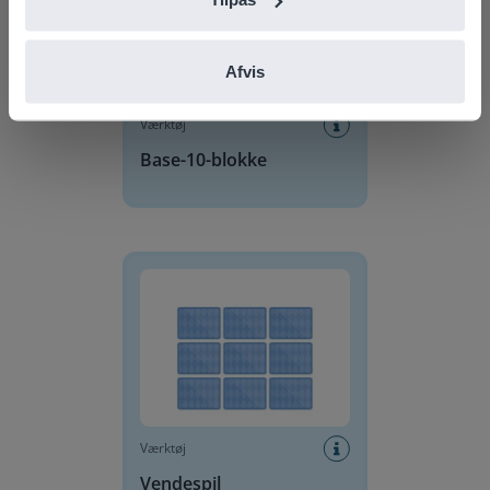
Afvis
Værktøj
Base-10-blokke
Vendespil
Værktøj
Vendespil