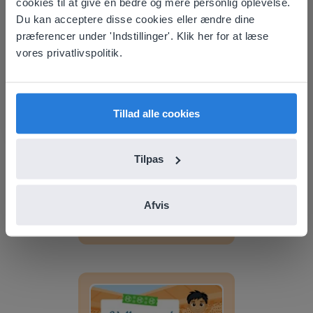
cookies til at give en bedre og mere personlig oplevelse.
your location
Du kan acceptere disse cookies eller ændre dine
Opdag mere
!
præferencer under 'Indstillinger'. Klik her for at læse
Based on your location, we think you might
vores privatlivspolitik.
prefer to visit our English website. There you'll
Dagplanlægger: Sommer
find regional content and pricing.
English
Dansk
Tillad alle cookies
Tilpas
Lektion
Afvis
Dagplanlægger: Sommer
Dagplanlægger: Fodbold-VM