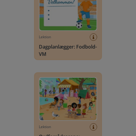
Lektion
Dagplanlægger: Fodbold-
VM
Ordforrådsscene: Sommer
Lektion