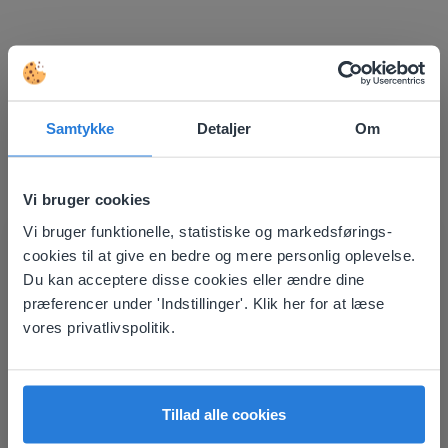
Opdag mere
!
Samtykke
Detaljer
Om
Dagplanlægger: Sommer
Vi bruger cookies
Vi bruger funktionelle, statistiske og markedsførings-
This website doesn't match
cookies til at give en bedre og mere personlig oplevelse.
your location
Du kan acceptere disse cookies eller ændre dine
præferencer under 'Indstillinger'. Klik her for at læse
Based on your location, we think you might
vores privatlivspolitik.
Lektion
prefer to visit our English website. There you'll
find regional content and pricing.
Dagplanlægger: Sommer
English
Dansk
Tillad alle cookies
Dagplanlægger: Fodbold-VM