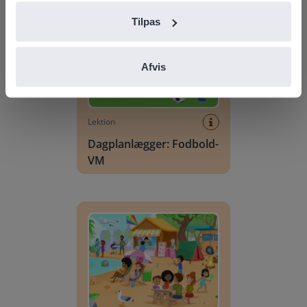
Tilpas
Afvis
Lektion
Dagplanlægger: Fodbold-
VM
Ordforrådsscene: Sommer