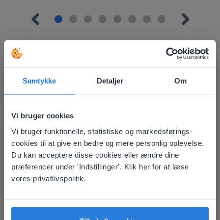
Samtykke
Detaljer
Om
Opdag mere
!
Klassens siddeplan
Vi bruger cookies
Vi bruger funktionelle, statistiske og markedsførings-
This website doesn't match
cookies til at give en bedre og mere personlig oplevelse.
your location
Du kan acceptere disse cookies eller ændre dine
præferencer under 'Indstillinger'. Klik her for at læse
Based on your location, we think you might
vores privatlivspolitik.
prefer to visit our English website. There you'll
find regional content and pricing.
Værktøj
English
Dansk
Klassens siddeplan