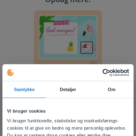
Dagplanlægger: Sommer
Lektion
Dagplanlægger: Sommer
Samtykke
Detaljer
Om
Dagplanlægger: Fodbold-VM
Vi bruger cookies
Vi bruger funktionelle, statistiske og markedsførings-
This website doesn't match
cookies til at give en bedre og mere personlig oplevelse.
your location
Du kan acceptere disse cookies eller ændre dine