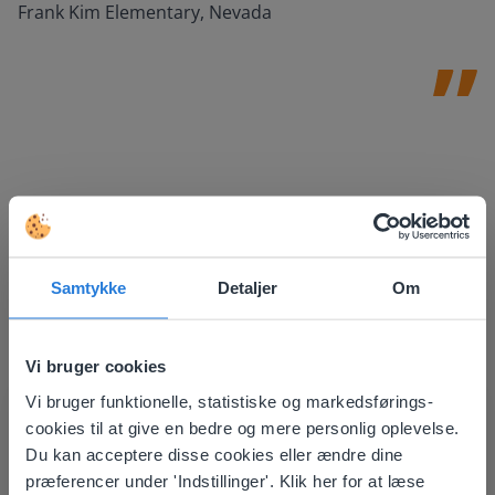
Frank Kim Elementary, Nevada
Samtykke
Detaljer
Om
Vi bruger cookies
Vi bruger funktionelle, statistiske og markedsførings-
This website doesn't match
Opdag mere
!
cookies til at give en bedre og mere personlig oplevelse.
Klassens siddeplan
your location
Du kan acceptere disse cookies eller ændre dine
præferencer under 'Indstillinger'. Klik her for at læse
Based on your location, we think you might