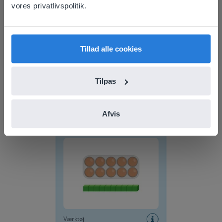
vores privatlivspolitik.
prefer to visit our English website. There you'll
find regional content and pricing.
English
Dansk
Tillad alle cookies
Værktøj
Tilpas
Klassens siddeplan
Afvis
Base-10-blokke
Værktøj