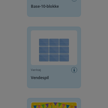
Base-10-blokke
Vendespil
Værktøj
Vendespil
Fødselsdagskage