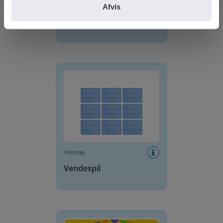
Værktøj
Afvis
Base-10-blokke
Vendespil
Værktøj
Vendespil
Fødselsdagskage