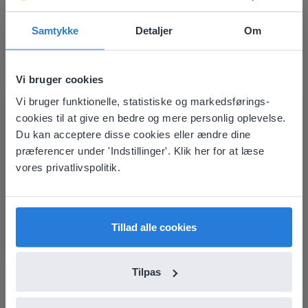
Samtykke
Detaljer
Om
Vi bruger cookies
Vi bruger funktionelle, statistiske og markedsførings-
This website doesn't match
Værktøj
cookies til at give en bedre og mere personlig oplevelse.
your location
Klassens siddeplan
Du kan acceptere disse cookies eller ændre dine
præferencer under 'Indstillinger'. Klik her for at læse
Based on your location, we think you might
vores privatlivspolitik.
prefer to visit our English website. There you'll
Base-10-blokke
find regional content and pricing.
English
Dansk
Tillad alle cookies
Tilpas