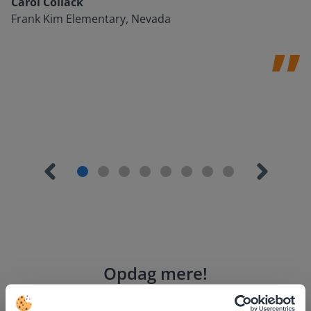
Carol Collack
Frank Kim Elementary, Nevada
Opdag mere
!
Klassens siddeplan