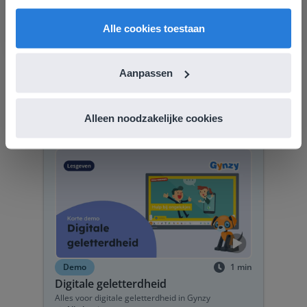
English
Nederland
Alle cookies toestaan
How to
2
min
Digi-lesjes
Aanpassen
Korte digi-lesjes voor digitale geletterdheid
Alle leerjaren
Alleen noodzakelijke cookies
Demo
1
min
Digitale geletterdheid
Alles voor digitale geletterdheid in Gynzy