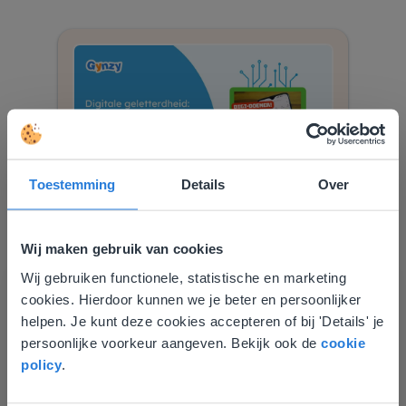
Toestemming
Details
Over
How to
2
min
Digi-doeners
Van Future NL, voor digitale geletterdheid
Wij maken gebruik van cookies
Alle leerjaren
Wij gebruiken functionele, statistische en marketing
Deze website komt niet
cookies. Hierdoor kunnen we je beter en persoonlijker
overeen met je locatie
helpen. Je kunt deze cookies accepteren of bij 'Details' je
persoonlijke voorkeur aangeven. Bekijk ook de
cookie
Gezien je locatie, denken we dat je misschien
policy
.
liever naar de website voor English gaat. Hier
vind je regionale lescontent en prijzen.