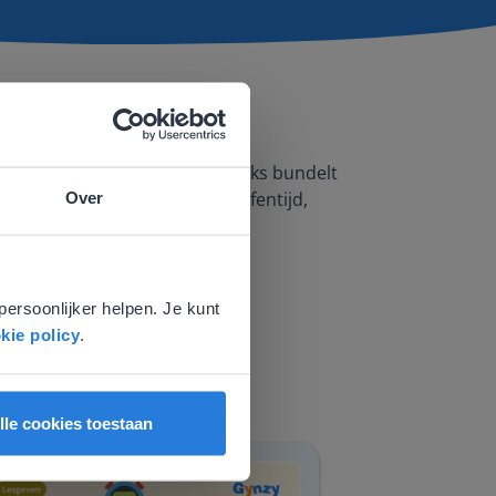
g op het bord werken! Elke reeks bundelt
heersen. Ideaal voor extra oefentijd,
Over
e
voor
persoonlijker helpen. Je kunt
kie policy
.
lle cookies toestaan