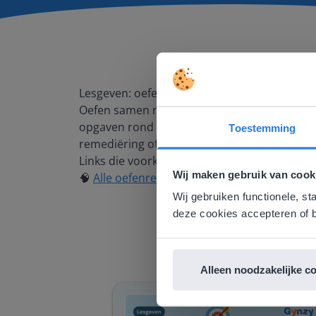
Lesgeven: oefenreeksen
Oefen samen met je leerlingen doelgericht m
opgaven rond één duidelijk leerdoel, zodat l
Toestemming
remediëring of verdieping.
Deze w
Links die voorkomen in deze video:
Gezien je
Wij maken gebruik van cook
🧠
Alle oefenreeksen
English g
Wij gebruiken functionele, st
E
deze cookies accepteren of b
Alleen noodzakelijke c