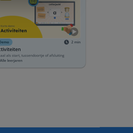
Demo
2
min
tiviteiten
aal als start, tussendoortje of afsluiting
Alle leerjaren