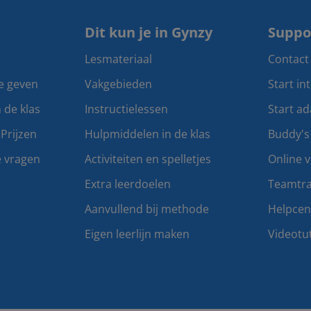
Dit kun je in Gynzy
Suppo
Lesmateriaal
Contact
te geven
Vakgebieden
Start in
n de klas
Instructielessen
Start ad
Prijzen
Hulpmiddelen in de klas
Buddy's
e vragen
Activiteiten en spelletjes
Online v
Extra leerdoelen
Teamtra
Aanvullend bij methode
Helpce
Eigen leerlijn maken
Videotut