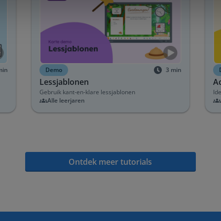
min
Demo
3
min
Lessjablonen
Ac
Gebruik kant-en-klare lessjablonen
Ide
Alle leerjaren
Ontdek meer tutorials