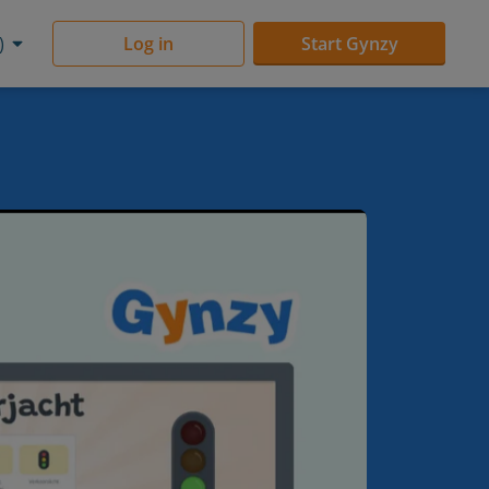
)
Log in
Start Gynzy