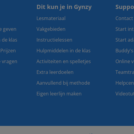
Dit kun je in Gynzy
Suppo
Lesmateriaal
Contact
te geven
Vakgebieden
Start in
n de klas
Instructielessen
Start ad
Prijzen
Hulpmiddelen in de klas
Buddy's
e vragen
Activiteiten en spelletjes
Online v
Extra leerdoelen
Teamtra
Aanvullend bij methode
Helpce
Eigen leerlijn maken
Videotut