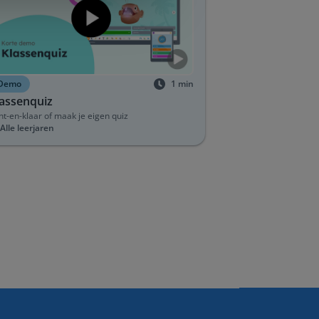
Demo
1
min
lassenquiz
nt-en-klaar of maak je eigen quiz
Alle leerjaren