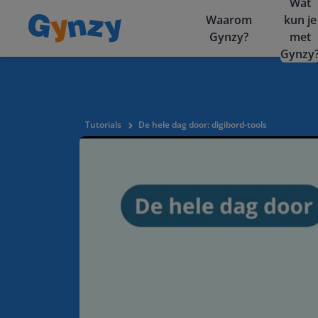
Wat
Waarom
kun je
Gynzy?
met
Gynzy
Tutorials
De hele dag door: digibord-tools