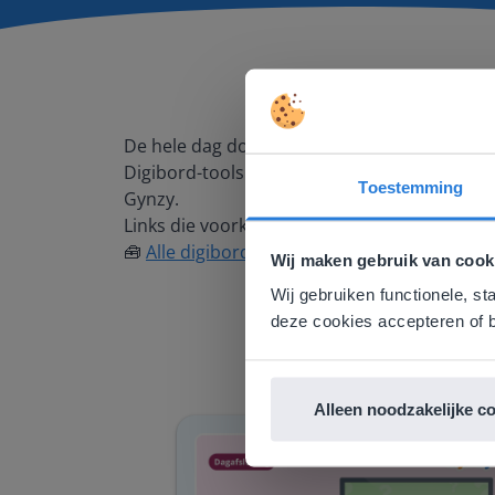
De hele dag door: digibord-tools
Digibord-tools om jouw lesdag mee te verrijk
Toestemming
Gynzy.
Deze w
Links die voorkomen in deze video:
🧰
Alle digibordtools
Gezien je
Wij maken gebruik van cook
English g
Wij gebruiken functionele, st
E
deze cookies accepteren of b
Alleen noodzakelijke c