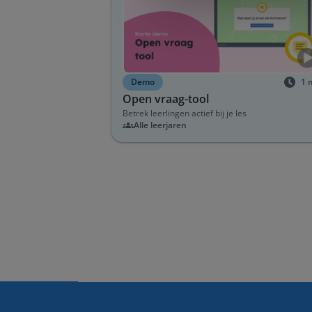
Demo
1
Open vraag-tool
Betrek leerlingen actief bij je les
Alle leerjaren