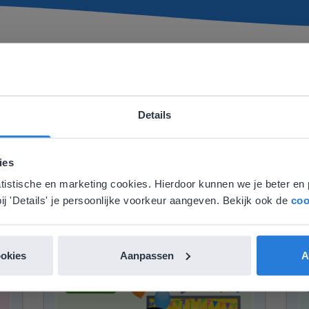
en. Van beeldvullende tussendoortjes tot tools voor specifie
Details
ebsite komt niet overeen met je locati
 locatie, denken we dat je misschien liever naar de website 
ies
aat. Hier vind je regionale lescontent en prijzen.
atistische en marketing cookies. Hierdoor kunnen we je beter en 
nglish
Nederland
ij 'Details' je persoonlijke voorkeur aangeven. Bekijk ook de
coo
Meer tutorials in deze categorie
ookies
Aanpassen
A