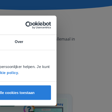
ke vakgebieden, je vindt het allemaal in
Over
e
voor
persoonlijker helpen. Je kunt
kie policy
.
lle cookies toestaan