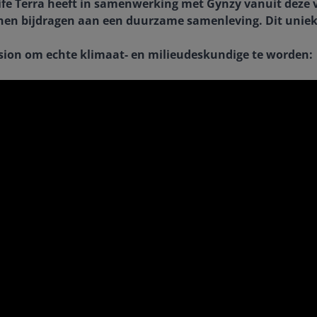
Life Terra heeft in samenwerking met Gynzy vanuit deze 
kunnen bijdragen aan een duurzame samenleving. Dit uniek
ssion om echte klimaat- en milieudeskundige te worden: