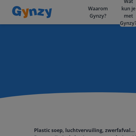
Wat
Waarom
kun je
Gynzy?
met
Gynzy
Plastic soep, luchtvervuiling, zwerfafval