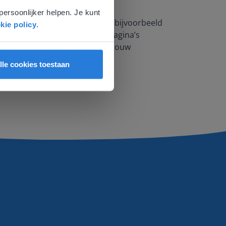
persoonlijker helpen. Je kunt
n op te splitsen. Zo kun je er bijvoorbeeld
kie policy
.
rken. Zo kun je gemakkelijk pagina’s
oe het materiaal het beste voor jouw
lle cookies toestaan