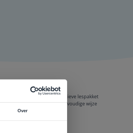
, groep 5/6 en 7/8. Het educatieve lespakket
zy is zo gemaakt, dat het op eenvoudige wijze
gen.
Over
e
voor