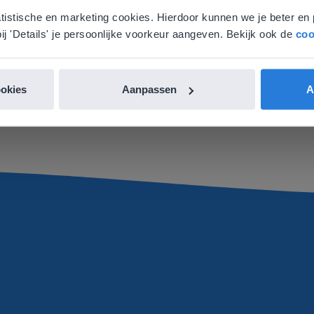
aat. Hier vind je regionale lescontent en prijzen.
atistische en marketing cookies. Hierdoor kunnen we je beter en 
nglish
Nederland
ma, is het mogelijk om elk thema in verschillende onderdele
ij 'Details' je persoonlijke voorkeur aangeven. Bekijk ook de
coo
 werkblad, de praktijkopdracht en de buitenopdracht te we
sluit bij het niveau van jouw leerlingen. Jij bepaalt zelf h
ookies
Aanpassen
A