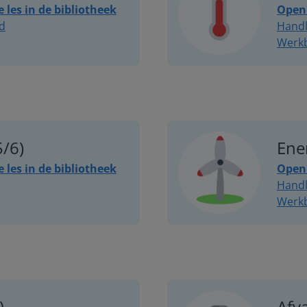
e les in de bibliotheek
Open 
ad
Handl
Werk
5/6)
Ene
e les in de bibliotheek
Open 
Handl
Werk
)
Afva