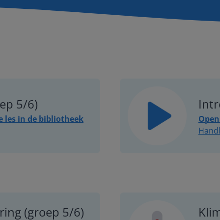
ep 5/6)
Intr
e les in de bibliotheek
Open 
Handl
ing (groep 5/6)
Kli