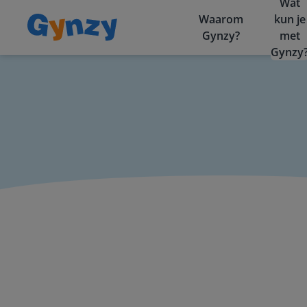
Wat
Waarom
kun je
Gynzy?
met
Gynzy