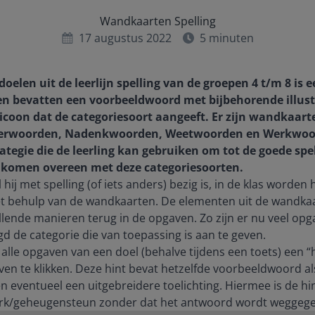
Wandkaarten Spelling
17 augustus 2022
5
minuten
rdoelen uit de leerlijn spelling van de groepen 4 t/m 8 i
en bevatten een voorbeeldwoord met bijbehorende illustr
 icoon dat de categoriesoort aangeeft. Er zijn wandkaar
sterwoorden, Nadenkwoorden, Weetwoorden en Werkwoord
ategie die de leerling kan gebruiken om tot de goede spe
 komen overeen met deze categoriesoorten.
jl hij met spelling (of iets anders) bezig is, in de klas worde
et behulp van de wandkaarten. De elementen uit de wandk
lende manieren terug in de opgaven. Zo zijn er nu veel op
gd de categorie die van toepassing is aan te geven.
n alle opgaven van een doel (behalve tijdens een toets) een 
ven te klikken. Deze hint bevat hetzelfde voorbeeldwoord a
en eventueel een uitgebreidere toelichting. Hiermee is de hi
rk/geheugensteun zonder dat het antwoord wordt weggege