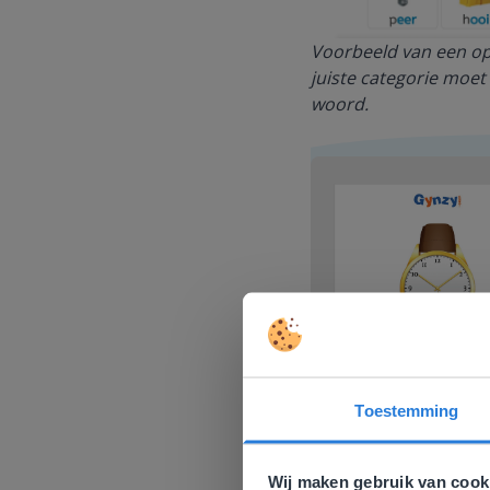
Voorbeeld van een opg
juiste categorie moet
woord.
Toestemming
Deze w
Gezien je
Wij maken gebruik van cook