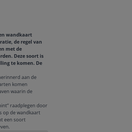
s een wandkaart
atie, de regel van
ten met de
en. Deze soort is
lling te komen. De
n herinnerd aan de
aarten komen
gaven waarin de
“hint” raadplegen door
ls op de wandkaart
nt een soort
ven.