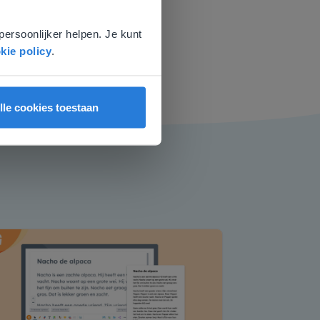
voor
persoonlijker helpen. Je kunt
kie policy
.
lle cookies toestaan