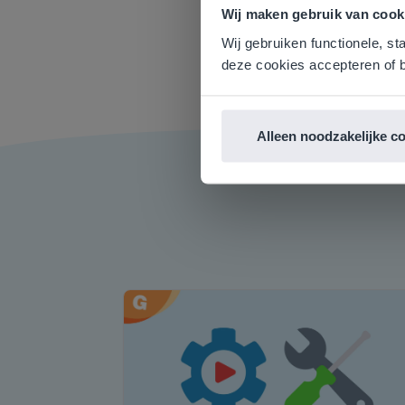
Gezien je
Wij maken gebruik van cook
English g
Wij gebruiken functionele, st
E
deze cookies accepteren of b
Alleen noodzakelijke c