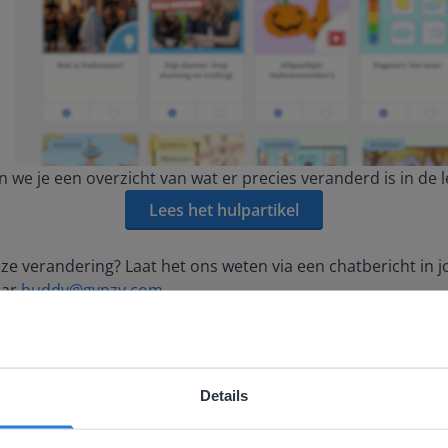
en we je een overzicht van wat er precies veranderd is in de
Lees het hulpartikel
eze verandering? Laat het ons weten via een chatbericht in
aar
buddy@gynzy.com
.
r
Stefanie Kokee
Details
ebsite komt niet overeen met je locati
 Marketeer bij Gynzy.