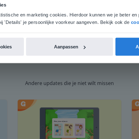
 locatie, denken we dat je misschien liever naar de website 
ies
aat. Hier vind je regionale lescontent en prijzen.
atistische en marketing cookies. Hierdoor kunnen we je beter en 
nglish
Nederland
ij 'Details' je persoonlijke voorkeur aangeven. Bekijk ook de
coo
ookies
Aanpassen
A
Andere updates die je niet wilt missen