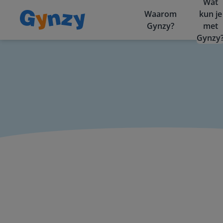
Wat
Waarom
kun je
Gynzy?
met
Gynzy