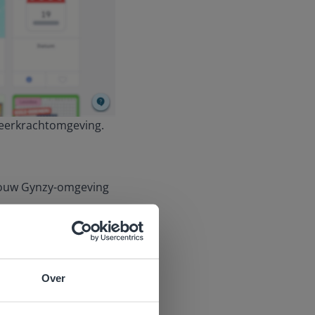
 leerkrachtomgeving.
 jouw Gynzy-omgeving
Over
e