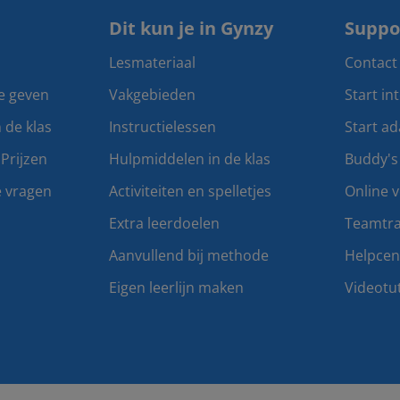
Dit kun je in Gynzy
Suppo
Lesmateriaal
Contact
te geven
Vakgebieden
Start in
n de klas
Instructielessen
Start ad
Prijzen
Hulpmiddelen in de klas
Buddy's
e vragen
Activiteiten en spelletjes
Online v
Extra leerdoelen
Teamtra
Aanvullend bij methode
Helpce
Eigen leerlijn maken
Videotut