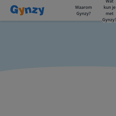
Wat
Waarom
kun je
Gynzy?
met
Gynzy