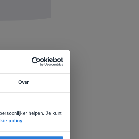
edback van
chten.
en toevoegen en
lijk aan uniek
Over
e
voor
persoonlijker helpen. Je kunt
kie policy
.
Na instructie verwerken ze op l
veel