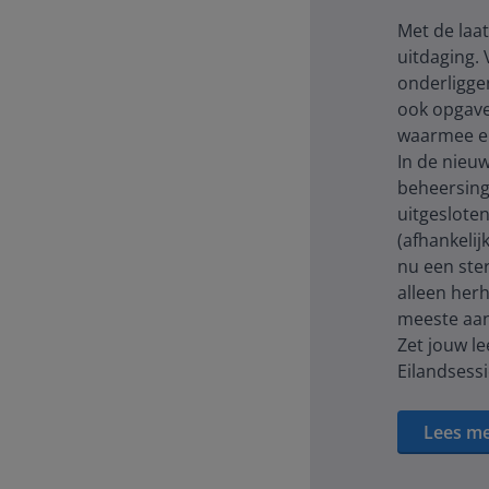
Met de laat
uitdaging. 
onderligge
ook opgave
waarmee er
In de nieuw
beheersing
uitgeslote
(afhankelij
nu een ster
alleen herh
meeste aa
Zet jouw le
Eilandsessi
Lees me