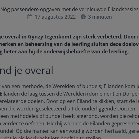
Nóg passendere opgaven met de vernieuwde Eilandsessies
17 augustus 2022
3
minuten
 je overal in Gynzy tegenkomt zijn sterk verbeterd. Door
rken en beheersing van de leerling sluiten deze doelov
g beter aan bij de onderwijsbehoefte van de leerling.
nd je overal
 van een methode, de Werelden of bundels; Eilanden kom je
ilanden de laag tussen de Werelden (domeinen) en Dorpen 
erelateerde doelen. Door op een Eiland te klikken, start de l
aven die worden geselecteerd uit de onderliggende Dorpen.
een methodeles of bundel heeft afgerond, worden diezelfde
verder te oefenen. Hierbij worden de Eilanden gepresentee
bundel. Op die manier kan eenvoudig worden herhaald, gere
at je als leerkracht iets hoeft in te stellen.