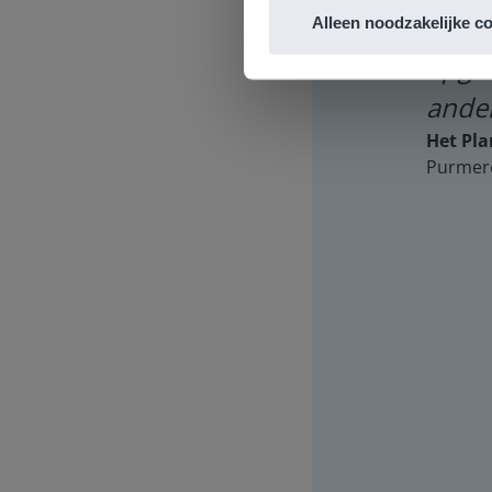
at moment relevant zijn. Zo kan
ontwi
Alleen noodzakelijke c
 de les naar het betreffende
opgav
taat alles in dat Eiland open).
ande
lik-werk” voor de kinderen.
Het Pla
Purmer