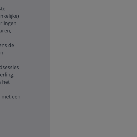
ste
nkelijke)
erlingen
aren,
gens de
en
ndsessies
erling:
n het
g met een