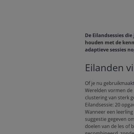
De Eilandsessies die
houden met de kenme
adaptieve sessies no
Eilanden vi
Of je nu gebruikmaakt
Werelden vormen de E
clustering van sterk g
Eilandsessie: 20 opg
Wanneer een leerling 
suggestie gegeven om 
doelen van de les of 
gecombineerd, zonder d