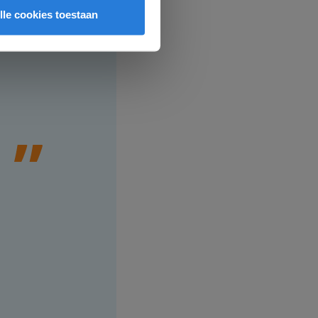
daarna zou het fijn zijn als er o
een
lle cookies toestaan
geoefend kan worden zodat er 
herhaald wordt! Op dit moment z
sommen tussen die niet van toep
de specifieke leerling en dit zo
anders willen!
De Vlinderakker
Biest Houtakker