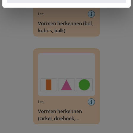
Les
Vormen herkennen (bol,
kubus, balk)
Vormen herkennen (cirkel, driehoek, rechthoek,
Les
Vormen herkennen
(cirkel, driehoek,
rechthoek, vierkant)