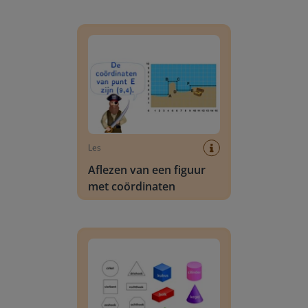
Aflezen van een figuur met coördinaten
Les
Aflezen van een figuur
met coördinaten
Herkennen van vormen