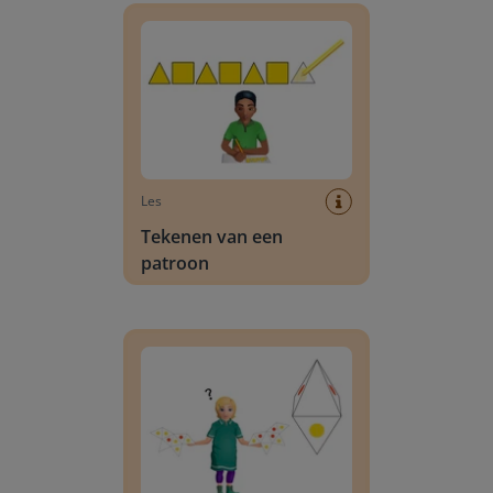
Les
Tekenen van een
patroon
Koppelen van een figuur aan een bijbehorende 