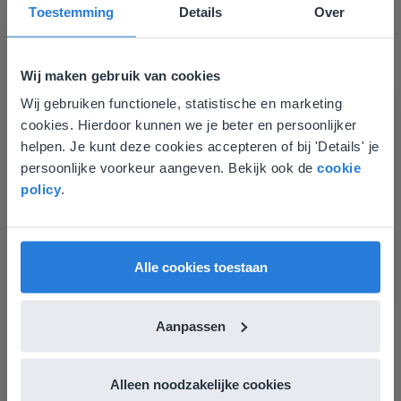
Classificeren
Toestemming
Details
Over
Wij maken gebruik van cookies
Wij gebruiken functionele, statistische en marketing
Deze website komt niet
cookies. Hierdoor kunnen we je beter en persoonlijker
overeen met je locatie
helpen. Je kunt deze cookies accepteren of bij 'Details' je
persoonlijke voorkeur aangeven. Bekijk ook de
cookie
Gezien je locatie, denken we dat je misschien
Les
policy
.
liever naar de website voor English gaat. Hier
Classificeren
vind je regionale lescontent en prijzen.
English
Nederland
Alle cookies toestaan
Vormen herkennen (bol, kubus, balk)
Aanpassen
Alleen noodzakelijke cookies