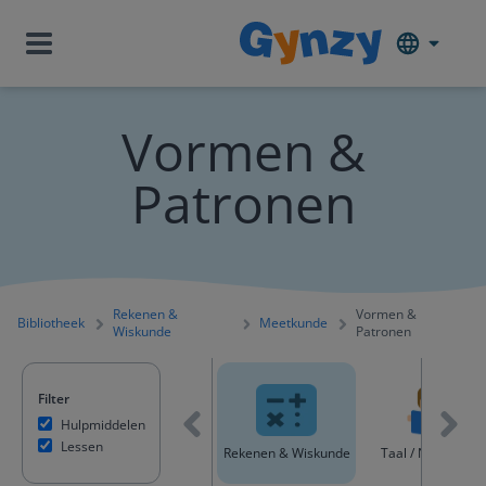
Vormen &
Patronen
Rekenen &
Vormen &
Bibliotheek
Meetkunde
Wiskunde
Patronen
Filter
Hulpmiddelen
Lessen
Alle content
Rekenen & Wiskunde
Taal / Nederland