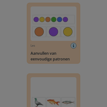
Aanvullen van eenvoudige patronen
Les
Aanvullen van
eenvoudige patronen
Herkennen wat er niet bij hoort