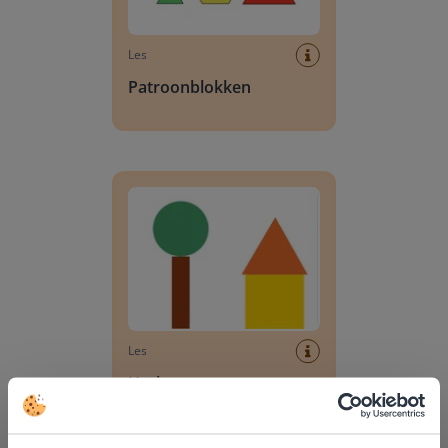
Les
Patroonblokken
Herkennen van een cirkel, driehoek, rechthoek 
Les
Herkennen van een
cirkel, driehoek,
rechthoek en vierkant