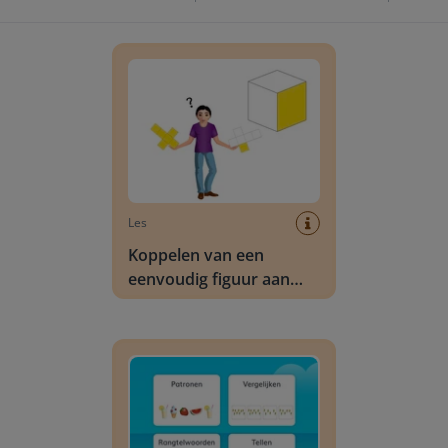
Koppelen van een eenvoudig figuur aan een bij
Les
Koppelen van een
eenvoudig figuur aan
een bijbehorende uitslag
Rekenoefeningen: Zomer