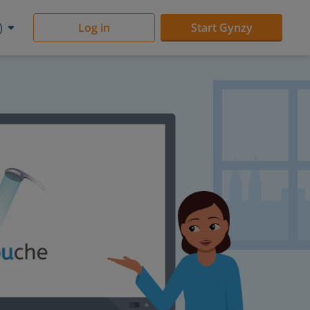
)
Log in
Start Gynzy