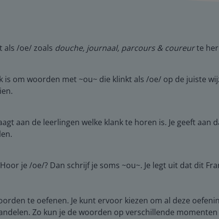
 als /oe/ zoals
douche, journaal, parcours & coureur
te her
 is om woorden met ~ou~ die klinkt als /oe/ op de juiste wij
ien.
aagt aan de leerlingen welke klank te horen is. Je geeft aan
len.
t. Hoor je /oe/? Dan schrijf je soms ~ou~. Je legt uit dat dit
woorden te oefenen. Je kunt ervoor kiezen om al deze oefeni
ehandelen. Zo kun je de woorden op verschillende momenten