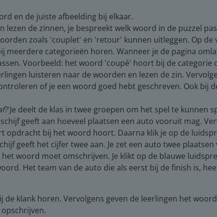
rd en de juiste afbeelding bij elkaar.
n lezen de zinnen, je bespreekt welk woord in de puzzel pa
 woorden zoals 'couplet' en 'retour' kunnen uitleggen. Op d
bij meerdere categorieën horen. Wanneer je de pagina omlaa
ssen. Voorbeeld: het woord 'coupé' hoort bij de categorie 
rlingen luisteren naar de woorden en lezen de zin. Vervolge
controleren of je een woord goed hebt geschreven. Ook bij de
af?
Je deelt de klas in twee groepen om het spel te kunnen sp
ischijf geeft aan hoeveel plaatsen een auto vooruit mag. Ver
t opdracht bij het woord hoort. Daarna klik je op de luidspr
ijf geeft het cijfer twee aan. Je zet een auto twee plaatsen 
 het woord moet omschrijven. Je klikt op de blauwe luidspr
woord. Het team van de auto die als eerst bij de finish is, he
bij de klank horen. Vervolgens geven de leerlingen het woord
opschrijven.