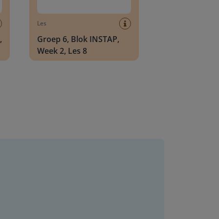
Les
,
Groep 6, Blok INSTAP,
Week 2, Les 8