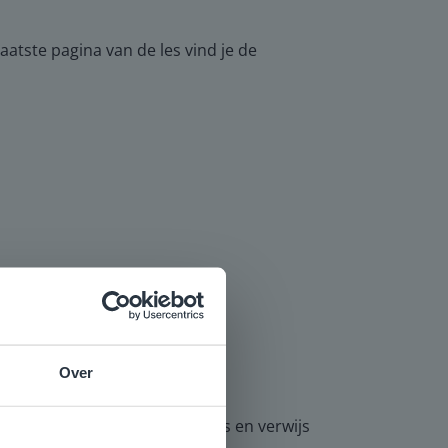
laatste pagina van de les vind je de
Over
e
 de wandkaarten op in de klas en verwijs
voor