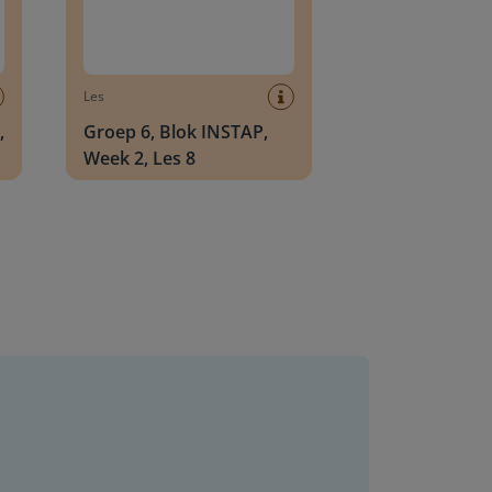
Les
,
Groep 6, Blok INSTAP,
Week 2, Les 8