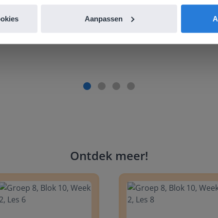
de website. Ik kan niets ter verbetering noemen.
ookies
Aanpassen
A
es Margrietschool
Ontdek meer
!
 8, Blok 10, Week 2, Les 6
Groep 8, Blok 10, Week 2, Les 