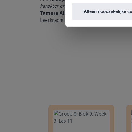
n om met
karakter en de informatievoorziening via 
Alleen noodzakelijke c
Tamara Alkemade
Leerkracht / ICT-coördinator op de Prins
Groep 8, Blok 9, Week 3, Les 11
Groep