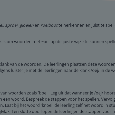
ei, sproei, gloeien
en
roeiboot
te herkennen en juist te spell
 is om woorden met ~oei op de juiste wijze te kunnen spellen
 klank van de woorden. De leerlingen plaatsen deze woorden b
gens luister je met de leerlingen naar de klank /oej/ in de
 van woorden zoals 'boei'. Leg uit dat wanneer je /oej/ hoort,
 van een woord. Bespreek de stappen voor het spellen. Verv
ven. Laat bij het woord 'knoei' de leerling zelf het woord in 
jfvlak. Ten slotte doorlopen de leerlingen de stappen voor h