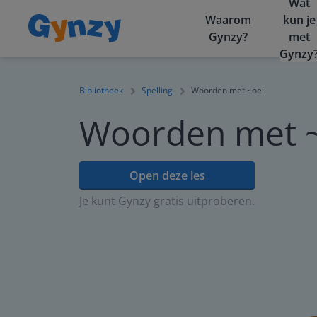
Wat
Waarom
kun je
Gynzy?
met
Gynzy
Bibliotheek
Spelling
Woorden met ~oei
Woorden met 
Open deze les
Je kunt Gynzy gratis uitproberen.