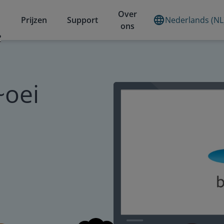
Over
Prijzen
Support
Nederlands (NL
ons
?
~oei