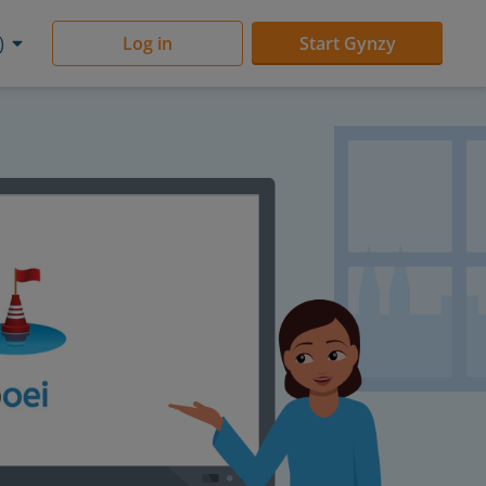
)
Log in
Start Gynzy