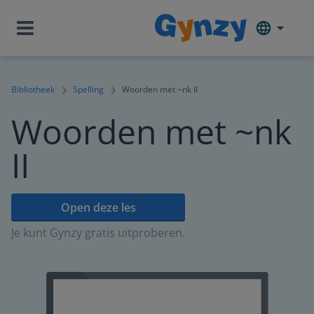
Bibliotheek
Spelling
Woorden met ~nk II
Woorden met ~nk
II
Open deze les
Je kunt Gynzy gratis uitproberen.