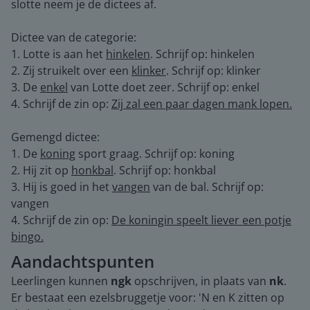
slotte neem je de dictees af.
Dictee van de categorie:
1. Lotte is aan het
hinkelen
. Schrijf op: hinkelen
2. Zij struikelt over een
klinker
. Schrijf op: klinker
3. De
enkel
van Lotte doet zeer. Schrijf op: enkel
4. Schrijf de zin op:
Zij zal een paar dagen mank lopen.
Gemengd dictee:
1. De
koning
sport graag. Schrijf op: koning
2. Hij zit op
honkbal
. Schrijf op: honkbal
3. Hij is goed in het
vangen
van de bal. Schrijf op:
vangen
4. Schrijf de zin op:
De koningin speelt liever een potje
bingo.
Aandachtspunten
Leerlingen kunnen
ngk
opschrijven, in plaats van
nk
.
Er bestaat een ezelsbruggetje voor: 'N en K zitten op