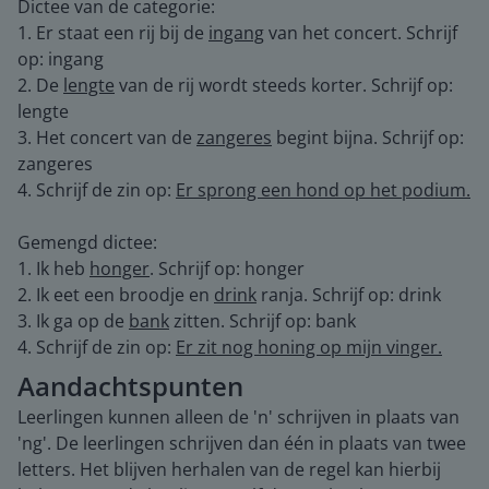
Dictee van de categorie:
1. Er staat een rij bij de
ingang
van het concert. Schrijf
op: ingang
2. De
lengte
van de rij wordt steeds korter. Schrijf op:
lengte
3. Het concert van de
zangeres
begint bijna. Schrijf op:
zangeres
4. Schrijf de zin op:
Er sprong een hond op het podium.
Gemengd dictee:
1. Ik heb
honger
. Schrijf op: honger
2. Ik eet een broodje en
drink
ranja. Schrijf op: drink
3. Ik ga op de
bank
zitten. Schrijf op: bank
4. Schrijf de zin op:
Er zit nog honing op mijn vinger.
Aandachtspunten
Leerlingen kunnen alleen de 'n' schrijven in plaats van
'ng'. De leerlingen schrijven dan één in plaats van twee
letters. Het blijven herhalen van de regel kan hierbij