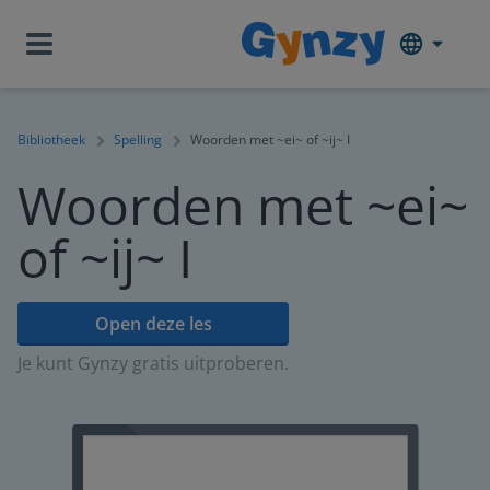
Bibliotheek
Spelling
Woorden met ~ei~ of ~ij~ I
Woorden met ~ei~
of ~ij~ I
Open deze les
Je kunt Gynzy gratis uitproberen.