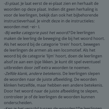
-
Ei-plaat.
Je laat eerst de ei-plaat zien en herhaalt de
woorden op deze plaat. Indien dit geen herhaling is
voor de leerlingen, bekijk dan ook het bijbehorende
instructieverhaal. Je vindt deze in de instructieles:
woorden met ~ei~ I.
-
Bij welke categorie past het woord?
De leerlingen
maken de leerling de beweging die bij het woord hoort.
Als het woord bij de categorie 'trein' hoort, bewegen
de leerlingen de armen als een locomotief. Als het
woord bij de categorie 'lijm' hoort, doen de leerlingen
alsof ze aan een ijsje likken. Je kunt dit spel eventueel
uitbreiden door zelf extra woorden te noemen.
-
Zelfde klank, andere betekenis.
De leerlingen slepen
de woorden naar de juiste afbeelding. De woorden
klinken hetzelfde, maar hebben een andere betekenis.
Door het woord naar de juiste afbeelding te slepen,
controleer je of de leerlingen de woorden kunnen
onderscheiden.
-
Ken je het verschil tussen de woorden?
De leerlingen