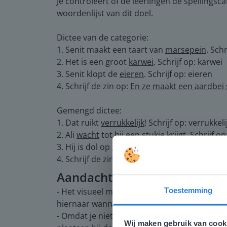
Je controleert of de leerlingen de spellingsca
woordenlijst van dit doel.
Dictee van de categorie:
1. Senit maakt een taart van
marsepein
. Sch
2. Het is een groot
karwei
. Schrijf op: karwei
3. Senit klopt de
eieren
. Schrijf op: eieren
4. Schrijf de zin op:
En ze maakt een aardbei
Gemengd dictee:
1. Dat ruikt
verrukkelijk
! Schrijf op: verrukkeli
2. Ali
wacht
tot hij een stukje krijgt. Schrijf o
3. Hij is dol op
zoetigheid
. Schrijf op: zoetigh
4. Schrijf de zin op:
Maar de taart smaakt nog
Aandachtspunten
Toestemming
- Het visueel maken door de wandkaart op te
Deze w
hiernaar wanneer je woorden ziet die horen b
- Omdat je niet kunt horen hoe je het woord
Gezien je
Wij maken gebruik van cook