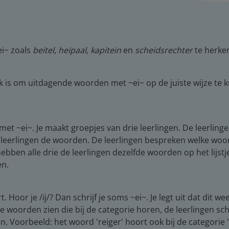
i~ zoals
beitel, heipaal, kapitein
en
scheidsrechter
te herken
k is om uitdagende woorden met ~ei~ op de juiste wijze te ku
t ~ei~. Je maakt groepjes van drie leerlingen. De leerlin
e leerlingen de woorden. De leerlingen bespreken welke w
bben alle drie de leerlingen dezelfde woorden op het lijstje 
en.
ort. Hoor je /ij/? Dan schrijf je soms ~ei~. Je legt uit dat di
de woorden zien die bij de categorie horen, de leerlingen sch
 Voorbeeld: het woord 'reiger' hoort ook bij de categorie '