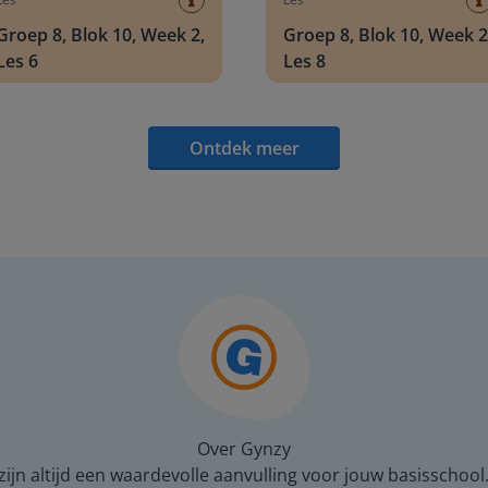
Groep 8, Blok 10, Week 2,
Groep 8, Blok 10, Week 2
Les 6
Les 8
Ontdek meer
Over Gynzy
ijn altijd een waardevolle aanvulling voor jouw basisschool