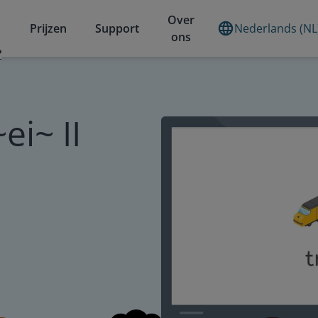
Over
Prijzen
Support
Nederlands (NL
ons
?
i~ II