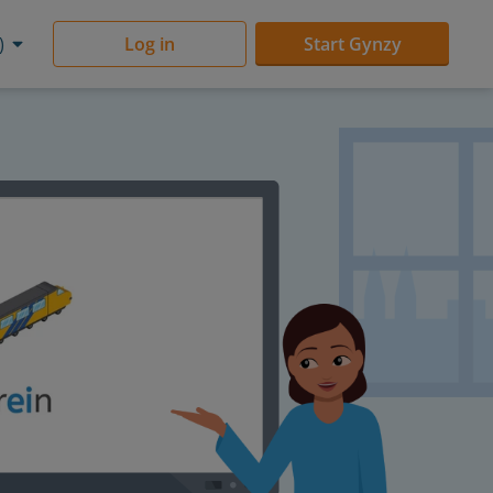
)
Log in
Start Gynzy