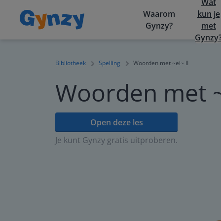
Wat
Waarom
kun je
Gynzy?
met
Gynzy
Bibliotheek
Spelling
Woorden met ~ei~ II
Woorden met ~e
Open deze les
Je kunt Gynzy gratis uitproberen.