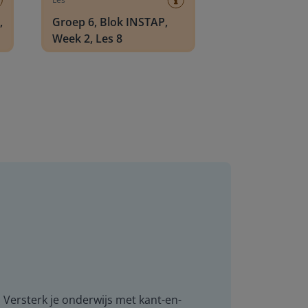
,
Groep 6, Blok INSTAP,
Week 2, Les 8
. Versterk je onderwijs met kant-en-