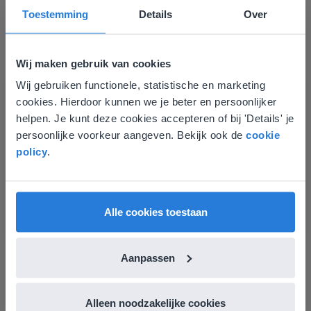
Toestemming
Details
Over
Wij maken gebruik van cookies
Wij gebruiken functionele, statistische en marketing
Deze website komt niet
Les
cookies. Hierdoor kunnen we je beter en persoonlijker
Groep 8, Blok 9, Week 3,
overeen met je locatie
helpen. Je kunt deze cookies accepteren of bij 'Details' je
Les 11
persoonlijke voorkeur aangeven. Bekijk ook de
cookie
Gezien je locatie, denken we dat je misschien
policy
.
liever naar de website voor English gaat. Hier
Groep 8, Blok 10, Week 2, Les 6
vind je regionale lescontent en prijzen.
English
Nederland
Alle cookies toestaan
Aanpassen
Les
Alleen noodzakelijke cookies