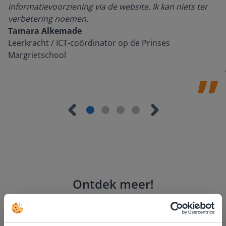
informatievoorziening via de website. Ik kan niets ter
verbetering noemen.
Tamara Alkemade
Leerkracht / ICT-coördinator op de Prinses
Margrietschool
Ontdek meer
!
Groep 8, Blok 9, Week 3, Les 11