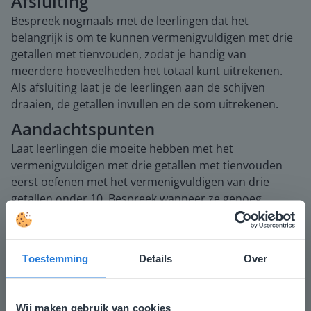
Afsluiting
Bespreek nogmaals met de leerlingen dat het
belangrijk is om te kunnen vermenigvuldigen met drie
getallen met tienvouden, zodat je handig van
meerdere hoeveelheden het totaal kunt uitrekenen.
Als afsluiting laat je de leerlingen aan de schijven
draaien, de getallen invullen en de som uitrekenen.
Aandachtspunten
Laat leerlingen die moeite hebben met het
vermenigvuldigen met drie getallen met tienvouden
eerst oefenen met het vermenigvuldigen van drie
getallen onder 10. Bespreek wanneer ze genoeg
geoefend hebben met drie getallen onder 10, de
stappen van de hulpsom met de leerlingen. Maak het
knippen en plakken van de nullen visueel door de
Toestemming
Details
Over
nullen een kleur te geven.
Wij maken gebruik van cookies