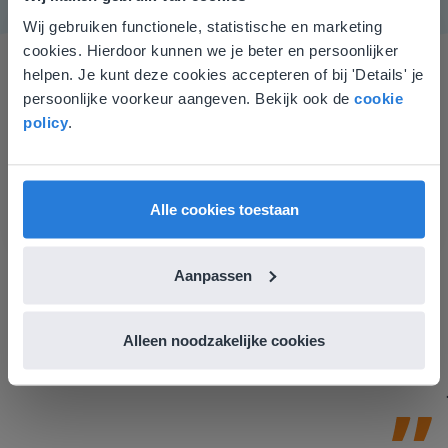
Wij gebruiken functionele, statistische en marketing
Deze website komt niet
cookies. Hierdoor kunnen we je beter en persoonlijker
overeen met je locatie
helpen. Je kunt deze cookies accepteren of bij 'Details' je
persoonlijke voorkeur aangeven. Bekijk ook de
cookie
Gezien je locatie, denken we dat je misschien
policy
.
liever naar de website voor English gaat. Hier
vind je regionale lescontent en prijzen.
English
Nederland
Ik vind de professionaliteit en behulpzaamheid een
Alle cookies toestaan
groot pluspunt van Gynzy. Datzelfde geldt voor het
luisteren naar suggesties, het open karakter en de
informatievoorziening via de website. Ik kan niets ter
Aanpassen
verbetering noemen.
Tamara Alkemade
Leerkracht / ICT-coördinator op de Prinses
Alleen noodzakelijke cookies
Margrietschool