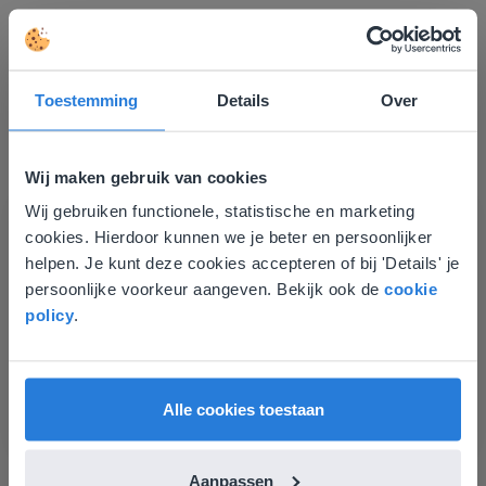
Ontdek meer
!
Groep 8, Blok 9, Week 3, Les 11
Toestemming
Details
Over
Wij maken gebruik van cookies
Wij gebruiken functionele, statistische en marketing
Deze website komt niet
cookies. Hierdoor kunnen we je beter en persoonlijker
overeen met je locatie
helpen. Je kunt deze cookies accepteren of bij 'Details' je
persoonlijke voorkeur aangeven. Bekijk ook de
cookie
Gezien je locatie, denken we dat je misschien
Les
policy
.
liever naar de website voor English gaat. Hier
Groep 8, Blok 9, Week 3,
vind je regionale lescontent en prijzen.
Les 11
English
Nederland
Alle cookies toestaan
Groep 8, Blok 10, Week 2, Les 6
Aanpassen