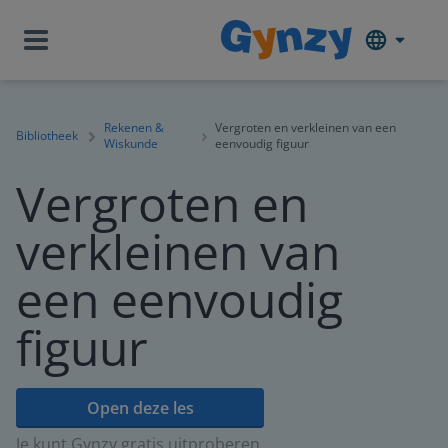
Rekenen &
Vergroten en verkleinen van een
Bibliotheek
Wiskunde
eenvoudig figuur
Vergroten en
verkleinen van
een eenvoudig
figuur
Open deze les
Je kunt Gynzy gratis uitproberen.