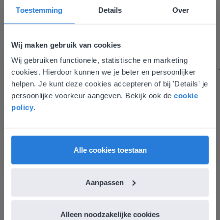
informatievoorziening via de website. Ik kan niets ter
Toestemming
Details
Over
verbetering noemen.
Tamara Alkemade
Leerkracht / ICT-coördinator op de Prinses
Wij maken gebruik van cookies
Margrietschool
Wij gebruiken functionele, statistische en marketing
Deze website komt niet
cookies. Hierdoor kunnen we je beter en persoonlijker
overeen met je locatie
helpen. Je kunt deze cookies accepteren of bij 'Details' je
persoonlijke voorkeur aangeven. Bekijk ook de
cookie
Gezien je locatie, denken we dat je misschien
policy
.
liever naar de website voor English gaat. Hier
vind je regionale lescontent en prijzen.
English
Nederland
Alle cookies toestaan
Ontdek meer
!
Aanpassen
Woordzoeker
Alleen noodzakelijke cookies