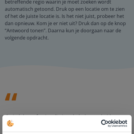
betreffende regio waarin je moet zoeken wordt
automatisch getoond. Druk op een locatie om te zien
of het de juiste locatie is. Is het niet juist, probeer het
dan opnieuw. Kom je er niet uit? Druk dan op de knop
“Antwoord tonen”. Daarna kun je doorgaan naar de
volgende opdracht.
Ik vind de professionaliteit en behulpzaamheid een
groot pluspunt van Gynzy. Datzelfde geldt voor het
luisteren naar suggesties, het open karakter en de