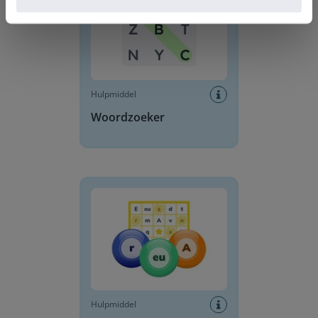
Hulpmiddel
Woordzoeker
Letterbingo
Hulpmiddel