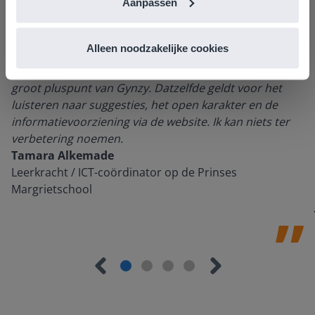
Aanpassen
Alleen noodzakelijke cookies
Ik vind de professionaliteit en behulpzaamheid een
groot pluspunt van Gynzy. Datzelfde geldt voor het
luisteren naar suggesties, het open karakter en de
informatievoorziening via de website. Ik kan niets ter
verbetering noemen.
Tamara Alkemade
Leerkracht / ICT-coördinator op de Prinses
Margrietschool