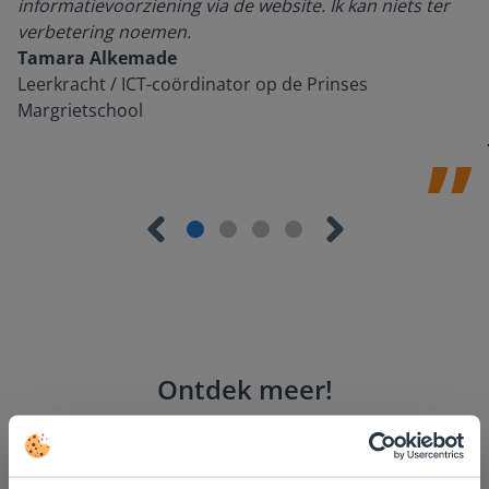
informatievoorziening via de website. Ik kan niets ter
verbetering noemen.
Tamara Alkemade
Leerkracht / ICT-coördinator op de Prinses
Margrietschool
Ontdek meer
!
Groep 8, Blok 9, Week 3, Les 11