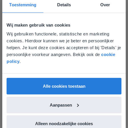
Toestemming
Details
Over
Wij maken gebruik van cookies
Wij gebruiken functionele, statistische en marketing
Deze website komt niet
Les
cookies. Hierdoor kunnen we je beter en persoonlijker
Groep 8, Blok 9, Week 3,
overeen met je locatie
helpen. Je kunt deze cookies accepteren of bij 'Details' je
Les 11
persoonlijke voorkeur aangeven. Bekijk ook de
cookie
Gezien je locatie, denken we dat je misschien
policy
.
liever naar de website voor English gaat. Hier
Groep 8, Blok 10, Week 2, Les 6
vind je regionale lescontent en prijzen.
English
Nederland
Alle cookies toestaan
Aanpassen
Les
Alleen noodzakelijke cookies