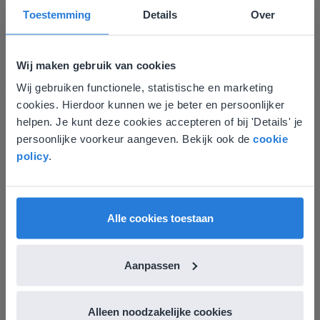
Toestemming
Details
Over
Wij maken gebruik van cookies
Wij gebruiken functionele, statistische en marketing
Deze website komt niet
Les
cookies. Hierdoor kunnen we je beter en persoonlijker
Groep 8, Blok 9, Week 3,
overeen met je locatie
helpen. Je kunt deze cookies accepteren of bij 'Details' je
Les 11
persoonlijke voorkeur aangeven. Bekijk ook de
cookie
Gezien je locatie, denken we dat je misschien
policy
.
liever naar de website voor English gaat. Hier
Groep 8, Blok 10, Week 2, Les 6
vind je regionale lescontent en prijzen.
English
Nederland
Alle cookies toestaan
Aanpassen
Les
Alleen noodzakelijke cookies