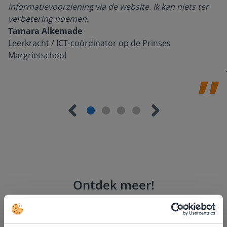
informatievoorziening via de website. Ik kan niets ter
verbetering noemen.
Tamara Alkemade
Leerkracht / ICT-coördinator op de Prinses
Margrietschool
Ontdek meer
!
Groep 8, Blok 9, Week 3, Les 11