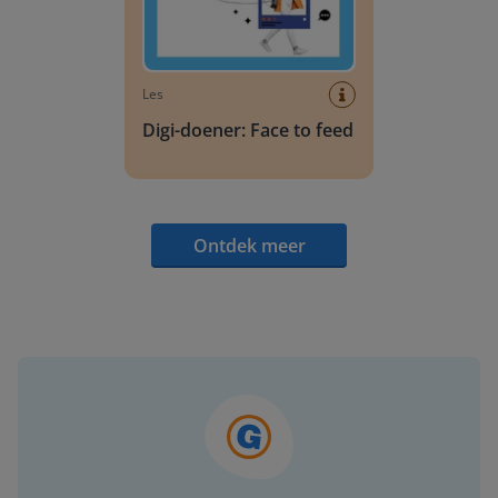
Les
Digi-doener: Face to feed
Ontdek meer