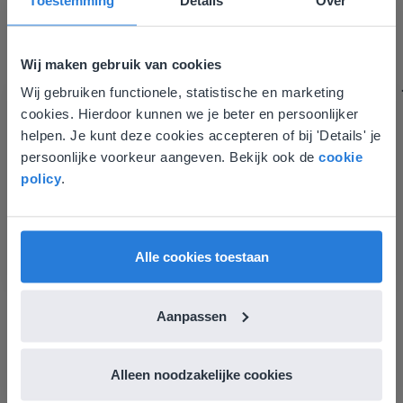
Tamara Alkemade
Leerkracht / ICT-coördinator op de Prinses
Margrietschool
Wij maken gebruik van cookies
Wij gebruiken functionele, statistische en marketing
Deze website komt niet
cookies. Hierdoor kunnen we je beter en persoonlijker
overeen met je locatie
helpen. Je kunt deze cookies accepteren of bij 'Details' je
persoonlijke voorkeur aangeven. Bekijk ook de
cookie
Gezien je locatie, denken we dat je misschien
policy
.
liever naar de website voor English gaat. Hier
vind je regionale lescontent en prijzen.
English
Nederland
Alle cookies toestaan
Ontdek meer
!
Dagschema kleuters: Algemeen
Aanpassen
Alleen noodzakelijke cookies