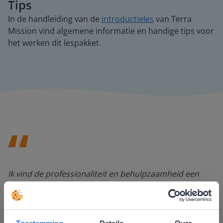
Tips
In de handleiding van de
introductieles
van Terra
Mission vind algemene informatie en handige tips voor
het werken dit lespakket.
Ik vind de professionaliteit en behulpzaamheid een
groot pluspunt van Gynzy. Datzelfde geldt voor het
luisteren naar suggesties, het open karakter en de
informatievoorziening via de website. Ik kan niets ter
verbetering noemen.
Toestemming
Details
Over